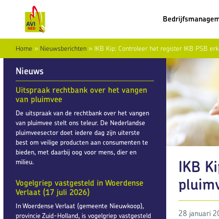
Bedrijfsmanage
Home
»
Nieuwsberichten
»
IKB Kip: Controleer het register IKB PSB er
Nieuws
Uitspraak rechtbank over het vangen
van pluimvee
De uitspraak van de rechtbank over het vangen
van pluimvee stelt ons teleur. De Nederlandse
pluimveesector doet iedere dag zijn uiterste
best om veilige producten aan consumenten te
bieden, met daarbij oog voor mens, dier en
IKB Ki
milieu.
pluimv
Vogelgriep vastgesteld in Woerdense
Verlaat (17 juli 2026)
In Woerdense Verlaat (gemeente Nieuwkoop),
28 januari 
provincie Zuid-Holland, is vogelgriep vastgesteld