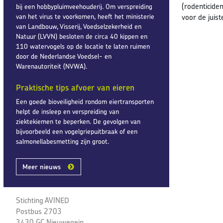
(rodenticiden
bij een hobbypluimveehouderij. Om verspreiding
van het virus te voorkomen, heeft het ministerie
voor de juist
van Landbouw, Visserij, Voedselzekerheid en
Natuur (LVVN) besloten de circa 40 kippen en
110 watervogels op de locatie te laten ruimen
door de Nederlandse Voedsel- en
Warenautoriteit (NVWA).
Praktische tips afvoer van eieren
Een goede bioveiligheid rondom eiertransporten
helpt de insleep en verspreiding van
ziektekiemen te beperken. De gevolgen van
bijvoorbeeld een vogelgriepuitbraak of een
salmonellabesmetting zijn groot.
Meer nieuws
Stichting AVINED
Postbus 2703
3430 GC Nieuwegein