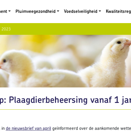
ment
Pluimveegezondheid
Voedselveiligheid
Kwaliteitsre
ri 2023
p: Plaagdierbeheersing vanaf 1 j
2
 in
de nieuwsbrief van april
geïnformeerd over de aankomende wettelij