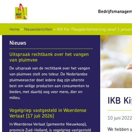
Bedrijfsmanage
Home
»
Nieuwsberichten
»
IKB Kip: Plaagdierbeheersing vanaf 1 janua
Nieuws
Uitspraak rechtbank over het vangen
van pluimvee
De uitspraak van de rechtbank over het vangen
van pluimvee stelt ons teleur. De Nederlandse
pluimveesector doet iedere dag zijn uiterste
best om veilige producten aan consumenten te
bieden, met daarbij oog voor mens, dier en
IKB Ki
milieu.
Vogelgriep vastgesteld in Woerdense
Verlaat (17 juli 2026)
10 juni 202
In Woerdense Verlaat (gemeente Nieuwkoop),
We hebben u
provincie Zuid-Holland, is vogelgriep vastgesteld