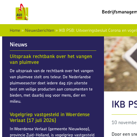
Bedrijfsmanage
Home
»
Nieuwsberichten
»
IKB PSB: Uitvoeringsbesluit Corona en vogel
Nieuws
Uitspraak rechtbank over het vangen
van pluimvee
De uitspraak van de rechtbank over het vangen
van pluimvee stelt ons teleur. De Nederlandse
pluimveesector doet iedere dag zijn uiterste
best om veilige producten aan consumenten te
bieden, met daarbij oog voor mens, dier en
IKB PS
milieu.
Vogelgriep vastgesteld in Woerdense
Verlaat (17 juli 2026)
10 novembe
In Woerdense Verlaat (gemeente Nieuwkoop),
Door een sne
provincie Zuid-Holland, is vogelgriep vastgesteld