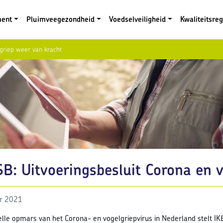
ment
Pluimveegezondheid
Voedselveiligheid
Kwaliteitsre
griep weer van kracht
B: Uitvoeringsbesluit Corona en 
r 2021
lle opmars van het Corona- en vogelgriepvirus in Nederland stelt IKB 