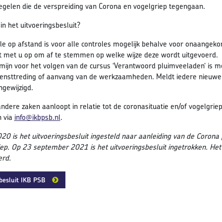
gelen die de verspreiding van Corona en vogelgriep tegengaan.
in het uitvoeringsbesluit?
le op afstand is voor alle controles mogelijk behalve voor onaangek
t met u op om af te stemmen op welke wijze deze wordt uitgevoerd.
mijn voor het volgen van de cursus ‘Verantwoord pluimveeladen’ is m
iensttreding of aanvang van de werkzaamheden. Meldt iedere nieuwe 
ongewijzigd.
andere zaken aanloopt in relatie tot de coronasituatie en/of vogelgri
n via
info@ikbpsb.nl
.
020 is het uitvoeringsbesluit ingesteld naar aanleiding van de Coro
ep. Op 23 september 2021 is het uitvoeringsbesluit ingetrokken. Het
erd.
besluit IKB PSB