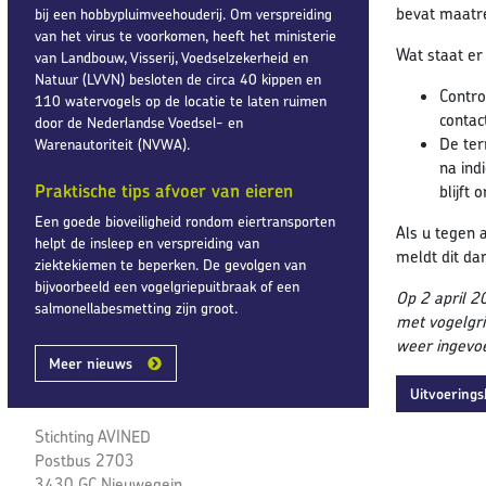
bevat maatre
bij een hobbypluimveehouderij. Om verspreiding
van het virus te voorkomen, heeft het ministerie
Wat staat er 
van Landbouw, Visserij, Voedselzekerheid en
Natuur (LVVN) besloten de circa 40 kippen en
Contro
110 watervogels op de locatie te laten ruimen
contac
door de Nederlandse Voedsel- en
De ter
Warenautoriteit (NVWA).
na ind
Praktische tips afvoer van eieren
blijft 
Een goede bioveiligheid rondom eiertransporten
Als u tegen 
helpt de insleep en verspreiding van
meldt dit da
ziektekiemen te beperken. De gevolgen van
bijvoorbeeld een vogelgriepuitbraak of een
Op 2 april 2
salmonellabesmetting zijn groot.
met vogelgri
weer ingevo
Meer nieuws
Uitvoerings
Stichting AVINED
Postbus 2703
3430 GC Nieuwegein