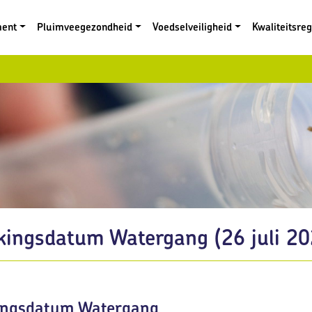
ment
Pluimveegezondheid
Voedselveiligheid
Kwaliteitsre
kkingsdatum Watergang (26 juli 20
kingsdatum Watergang