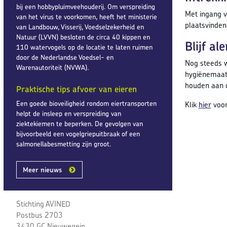
bij een hobbypluimveehouderij. Om verspreiding
Met ingang v
van het virus te voorkomen, heeft het ministerie
plaatsvinden
van Landbouw, Visserij, Voedselzekerheid en
Natuur (LVVN) besloten de circa 40 kippen en
Blijf a
110 watervogels op de locatie te laten ruimen
door de Nederlandse Voedsel- en
Nog steeds w
Warenautoriteit (NVWA).
hygiënemaatr
houden aan
Praktische tips afvoer van eieren
Een goede bioveiligheid rondom eiertransporten
Klik
hier
voor
helpt de insleep en verspreiding van
ziektekiemen te beperken. De gevolgen van
bijvoorbeeld een vogelgriepuitbraak of een
salmonellabesmetting zijn groot.
Meer nieuws
Stichting AVINED
Postbus 2703
3430 GC Nieuwegein