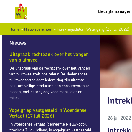
Bedrijfsmanage
Home
»
Nieuwsberichten
»
Intrekkingsdatum Watergang (26 juli 2022)
Nieuws
Uitspraak rechtbank over het vangen
van pluimvee
De uitspraak van de rechtbank over het vangen
van pluimvee stelt ons teleur. De Nederlandse
pluimveesector doet iedere dag zijn uiterste
best om veilige producten aan consumenten te
bieden, met daarbij oog voor mens, dier en
Intre
milieu.
Vogelgriep vastgesteld in Woerdense
Verlaat (17 juli 2026)
26 juli 2022
In Woerdense Verlaat (gemeente Nieuwkoop),
Intrek
provincie Zuid-Holland, is vogelgriep vastgesteld