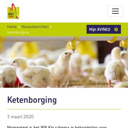
Home
»
Nieuwsberichten
»
Mijn AVINED
Ketenborging
Ketenborging
3 maart 2020
Momenteel is het IKB Kip schema in behandeling voor