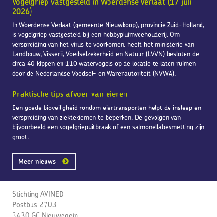
Vogelgriep vastgesteld in Woerdense Verlaat (17 juli
2026)
In Woerdense Verlaat (gemeente Nieuwkoop), provincie Zuid-Holland,
is vogelgriep vastgesteld bij een hobbypluimveehouderij. Om
verspreiding van het virus te voorkomen, heeft het ministerie van
Landbouw, Visserij, Voedselzekerheid en Natuur (LVVN) besloten de
circa 40 kippen en 110 watervogels op de locatie te laten ruimen
door de Nederlandse Voedsel- en Warenautoriteit (NVWA).
Praktische tips afvoer van eieren
Een goede bioveiligheid rondom eiertransporten helpt de insleep en
verspreiding van ziektekiemen te beperken. De gevolgen van
bijvoorbeeld een vogelgriepuitbraak of een salmonellabesmetting zijn
groot.
Meer nieuws
Stichting AVINED
Postbus 2703
3430 GC Nieuwegein