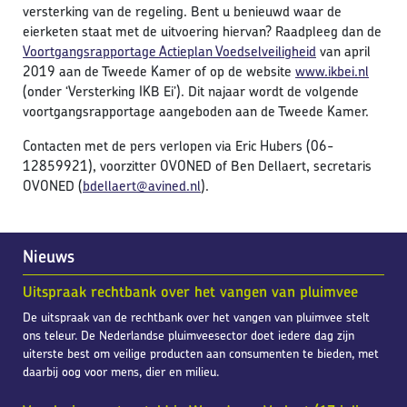
versterking van de regeling. Bent u benieuwd waar de
eierketen staat met de uitvoering hiervan? Raadpleeg dan de
Voortgangsrapportage Actieplan Voedselveiligheid
van april
2019 aan de Tweede Kamer of op de website
www.ikbei.nl
(onder ‘Versterking IKB Ei’). Dit najaar wordt de volgende
voortgangsrapportage aangeboden aan de Tweede Kamer.
Contacten met de pers verlopen via Eric Hubers (06-
12859921), voorzitter OVONED of Ben Dellaert, secretaris
OVONED (
bdellaert@avined.nl
).
Nieuws
Uitspraak rechtbank over het vangen van pluimvee
De uitspraak van de rechtbank over het vangen van pluimvee stelt
ons teleur. De Nederlandse pluimveesector doet iedere dag zijn
uiterste best om veilige producten aan consumenten te bieden, met
daarbij oog voor mens, dier en milieu.