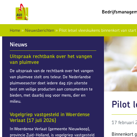
Bedrijfsmanage
Home
»
Nieuwsberichten
»
Pilot letsel vleeskuikens binnenkort van start
Nieuws
Uitspraak rechtbank over het vangen
van pluimvee
De uitspraak van de rechtbank over het vangen
van pluimvee stelt ons teleur. De Nederlandse
pluimveesector doet iedere dag zijn uiterste
best om veilige producten aan consumenten te
bieden, met daarbij oog voor mens, dier en
Pilot 
milieu.
Vogelgriep vastgesteld in Woerdense
Verlaat (17 juli 2026)
17 februari
In Woerdense Verlaat (gemeente Nieuwkoop),
Binnenkort g
provincie Zuid-Holland, is vogelgriep vastgesteld