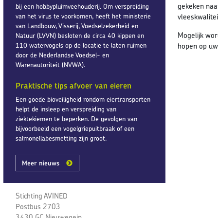
gekeken naar
bij een hobbypluimveehouderij. Om verspreiding
van het virus te voorkomen, heeft het ministerie
vleeskwalite
van Landbouw, Visserij, Voedselzekerheid en
Mogelijk wor
Natuur (LVVN) besloten de circa 40 kippen en
110 watervogels op de locatie te laten ruimen
hopen op uw
door de Nederlandse Voedsel- en
Warenautoriteit (NVWA).
Praktische tips afvoer van eieren
Een goede bioveiligheid rondom eiertransporten
helpt de insleep en verspreiding van
ziektekiemen te beperken. De gevolgen van
bijvoorbeeld een vogelgriepuitbraak of een
salmonellabesmetting zijn groot.
Meer nieuws
Stichting AVINED
Postbus 2703
3430 GC Nieuwegein