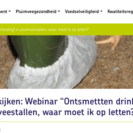
ment
Pluimveegezondheid
Voedselveiligheid
Kwaliteitsre
(leiding) in pluimveestallen, waar moet ik op letten?”
ijken: Webinar “Ontsmettten drink
eestallen, waar moet ik op letten
3