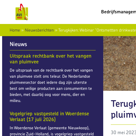
Bedrijfsmanage
Home
»
Nieuwsberichten
»
Terugkijken: Webinar “Ontsmettten drinkwater
Nieuws
Uitspraak rechtbank over het vangen
van pluimvee
De uitspraak van de rechtbank over het vangen
van pluimvee stelt ons teleur. De Nederlandse
pluimveesector doet iedere dag zijn uiterste
best om veilige producten aan consumenten te
bieden, met daarbij oog voor mens, dier en
Terugk
milieu.
pluimv
Vogelgriep vastgesteld in Woerdense
Verlaat (17 juli 2026)
In Woerdense Verlaat (gemeente Nieuwkoop),
30 mei 202
provincie Zuid-Holland, is vogelgriep vastgesteld