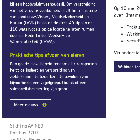
bij een hobbypluimveehouderij. Om verspreiding
Op 10 mei 2
van het virus te voorkomen, heeft het ministerie
over ‘Ontsme
van Landbouw, Visserij, Voedselzekerheid en
Natuur (LVVN) besloten de circa 40 kippen en
Prakti
110 watervogels op de locatie te laten ruimen
Werkin
door de Nederlandse Voedsel- en
SecurE
Warenautoriteit (NVWA).
Via ondersta
Praktische tips afvoer van eieren
Een goede bioveiligheid rondom eiertransporten
Webinar ter
helpt de insleep en verspreiding van
ziektekiemen te beperken. De gevolgen van
bijvoorbeeld een vogelgriepuitbraak of een
salmonellabesmetting zijn groot.
Meer nieuws
Stichting AVINED
Postbus 2703
3430 GC Nieuwegein