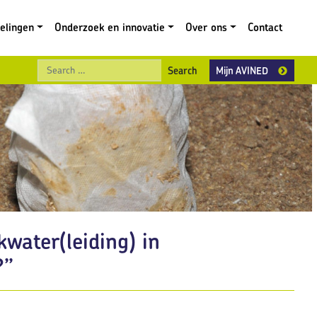
gelingen
Onderzoek en innovatie
Over ons
Contact
Search
Mijn AVINED
water(leiding) in
?”