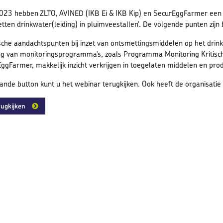
023 hebben ZLTO, AVINED (IKB Ei & IKB Kip) en SecurEggFarmer een
tten drinkwater(leiding) in pluimveestallen’. De volgende punten zijn
sche aandachtspunten bij inzet van ontsmettingsmiddelen op het drink
g van monitoringsprogramma’s, zoals Programma Monitoring Kritische
ggFarmer, makkelijk inzicht verkrijgen in toegelaten middelen en pro
ande button kunt u het webinar terugkijken. Ook heeft de organisatie 
ugkijken