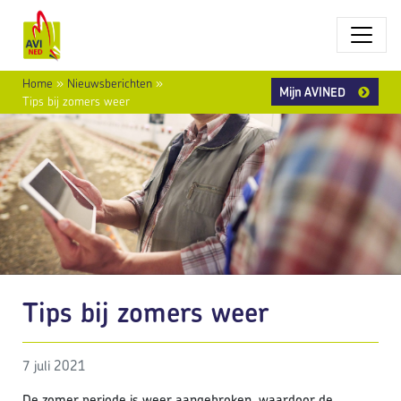
Home
»
Nieuwsberichten
»
Mijn AVINED
Tips bij zomers weer
Tips bij zomers weer
7 juli 2021
De zomer periode is weer aangebroken, waardoor de