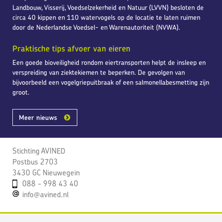
Landbouw, Visserij, Voedselzekerheid en Natuur (LVVN) besloten de
circa 40 kippen en 110 watervogels op de locatie te laten ruimen
door de Nederlandse Voedsel- en Warenautoriteit (NVWA).
Praktische tips afvoer van eieren
Een goede bioveiligheid rondom eiertransporten helpt de insleep en
verspreiding van ziektekiemen te beperken. De gevolgen van
bijvoorbeeld een vogelgriepuitbraak of een salmonellabesmetting zijn
groot.
Meer nieuws
Stichting AVINED
Postbus 2703
3430 GC Nieuwegein
088 - 998 43 40
info@avined.nl