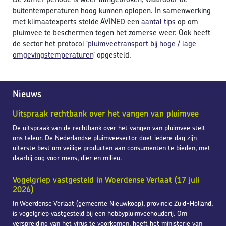
buitentemperaturen hoog kunnen oplopen. In samenwerking
met klimaatexperts stelde AVINED een
aantal tips
op om
pluimvee te beschermen tegen het zomerse weer. Ook heeft
de sector het protocol ‘
pluimveetransport bij hoge / lage
omgevingstemperaturen
’ opgesteld.
Nieuws
Uitspraak rechtbank over het vangen van pluimvee
De uitspraak van de rechtbank over het vangen van pluimvee stelt
ons teleur. De Nederlandse pluimveesector doet iedere dag zijn
uiterste best om veilige producten aan consumenten te bieden, met
daarbij oog voor mens, dier en milieu.
Vogelgriep vastgesteld in Woerdense Verlaat (17 juli
2026)
In Woerdense Verlaat (gemeente Nieuwkoop), provincie Zuid-Holland,
is vogelgriep vastgesteld bij een hobbypluimveehouderij. Om
verspreiding van het virus te voorkomen, heeft het ministerie van