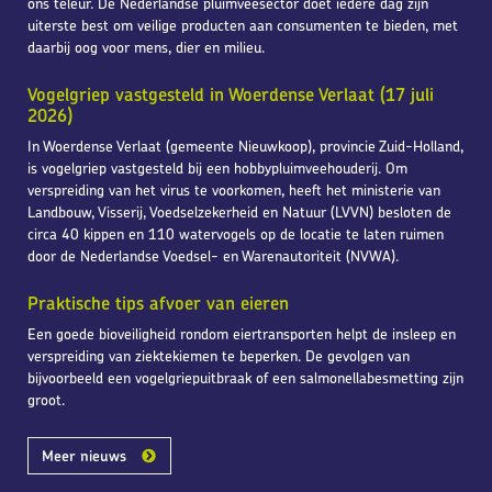
ons teleur. De Nederlandse pluimveesector doet iedere dag zijn
uiterste best om veilige producten aan consumenten te bieden, met
daarbij oog voor mens, dier en milieu.
Vogelgriep vastgesteld in Woerdense Verlaat (17 juli
2026)
In Woerdense Verlaat (gemeente Nieuwkoop), provincie Zuid-Holland,
is vogelgriep vastgesteld bij een hobbypluimveehouderij. Om
verspreiding van het virus te voorkomen, heeft het ministerie van
Landbouw, Visserij, Voedselzekerheid en Natuur (LVVN) besloten de
circa 40 kippen en 110 watervogels op de locatie te laten ruimen
door de Nederlandse Voedsel- en Warenautoriteit (NVWA).
Praktische tips afvoer van eieren
Een goede bioveiligheid rondom eiertransporten helpt de insleep en
verspreiding van ziektekiemen te beperken. De gevolgen van
bijvoorbeeld een vogelgriepuitbraak of een salmonellabesmetting zijn
groot.
Meer nieuws