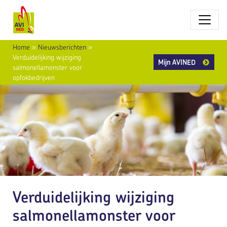
Home
»
Nieuwsberichten
»
Verduidelijking wijziging
Mijn AVINED
salmonellamonster voor
opfokbedrijven
Verduidelijking wijziging
salmonellamonster voor