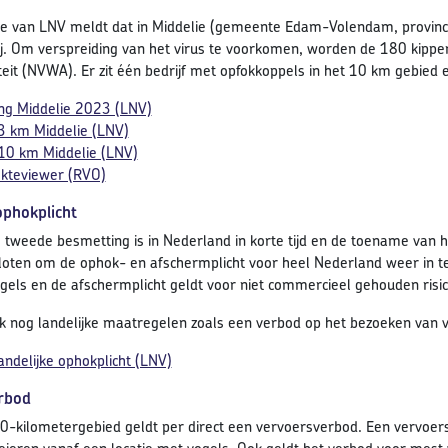
ie van LNV meldt dat in Middelie (gemeente Edam-Volendam, provinci
j. Om verspreiding van het virus te voorkomen, worden de 180 kippe
eit (NVWA). Er zit één bedrijf met opfokkoppels in het 10 km gebied
ng Middelie 2023 (LNV)
3 km Middelie (LNV)
10 km Middelie (LNV)
ekteviewer (RVO)
ophokplicht
 tweede besmetting is in Nederland in korte tijd en de toename van h
oten om de ophok- en afschermplicht voor heel Nederland weer in te 
els en de afschermplicht geldt voor niet commercieel gehouden risi
 nog landelijke maatregelen zoals een verbod op het bezoeken van vogel
landelijke ophokplicht (LNV)
rbod
0-kilometergebied geldt per direct een vervoersverbod. Een vervoers