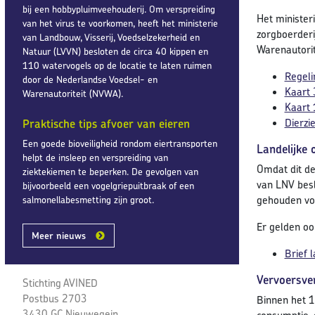
bij een hobbypluimveehouderij. Om verspreiding
Het minister
van het virus te voorkomen, heeft het ministerie
zorgboerderi
van Landbouw, Visserij, Voedselzekerheid en
Warenautorit
Natuur (LVVN) besloten de circa 40 kippen en
110 watervogels op de locatie te laten ruimen
Regeli
door de Nederlandse Voedsel- en
Kaart 
Warenautoriteit (NVWA).
Kaart 
Dierzi
Praktische tips afvoer van eieren
Een goede bioveiligheid rondom eiertransporten
Landelijke 
helpt de insleep en verspreiding van
Omdat dit de
ziektekiemen te beperken. De gevolgen van
van LNV besl
bijvoorbeeld een vogelgriepuitbraak of een
gehouden vog
salmonellabesmetting zijn groot.
Er gelden ook
Meer nieuws
Brief 
Vervoersve
Stichting AVINED
Postbus 2703
Binnen het 1
3430 GC Nieuwegein