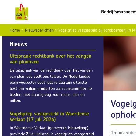
Bedrijfsmanage
Home
»
Nieuwsberichten
»
Vogelgriep vastgesteld bij zorgboerderij in 
Nieuws
Uitspraak rechtbank over het vangen
van pluimvee
De uitspraak van de rechtbank over het vangen
van pluimvee stelt ons teleur. De Nederlandse
pluimveesector doet iedere dag zijn uiterste
best om veilige producten aan consumenten te
bieden, met daarbij oog voor mens, dier en
Vogelg
milieu.
ophok
Vogelgriep vastgesteld in Woerdense
Verlaat (17 juli 2026)
In Woerdense Verlaat (gemeente Nieuwkoop),
15 novembe
provincie Zuid-Holland, is vogelgriep vastgesteld