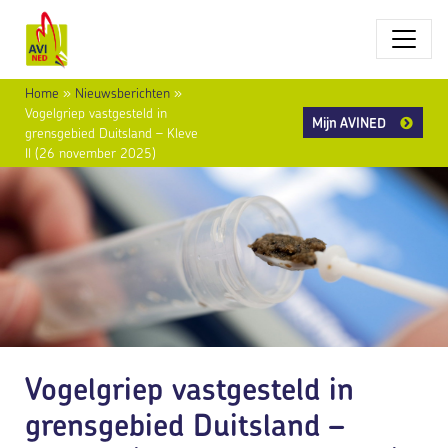
Home
»
Nieuwsberichten
»
Vogelgriep vastgesteld in
Mijn AVINED
grensgebied Duitsland – Kleve
II (26 november 2025)
Vogelgriep vastgesteld in
grensgebied Duitsland –