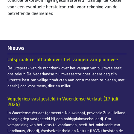
controle tekortkomingen geconstateerd? Dan zijn de kosten
voor een eventuele herstelcontrole voor rekening van de
betreffende deelnemer.
Nieuws
Uitspraak rechtbank over het vangen van pluimvee
De uitspraak van de rechtbank over het vangen van pluimvee stelt
ons teleur. De Nederlandse pluimveesector doet iedere dag zijn
uiterste best om veilige producten aan consumenten te bieden, met
daarbij oog voor mens, dier en milieu.
Vogelgriep vastgesteld in Woerdense Verlaat (17 juli
2026)
In Woerdense Verlaat (gemeente Nieuwkoop), provincie Zuid-Holland,
is vogelgriep vastgesteld bij een hobbypluimveehouderij. Om
verspreiding van het virus te voorkomen, heeft het ministerie van
Landbouw, Visserij, Voedselzekerheid en Natuur (LVVN) besloten de