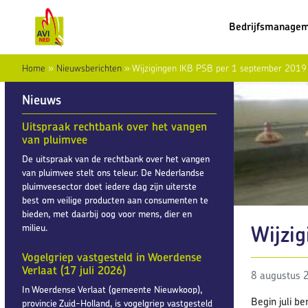
Bedrijfsmanage
Home
»
Nieuwsberichten
»
Wijzigingen IKB PSB per 1 september 2019
Nieuws
Uitspraak rechtbank over het vangen
van pluimvee
De uitspraak van de rechtbank over het vangen
van pluimvee stelt ons teleur. De Nederlandse
pluimveesector doet iedere dag zijn uiterste
best om veilige producten aan consumenten te
bieden, met daarbij oog voor mens, dier en
Wijzi
milieu.
Vogelgriep vastgesteld in Woerdense
Verlaat (17 juli 2026)
8 augustus 
In Woerdense Verlaat (gemeente Nieuwkoop),
Begin juli b
provincie Zuid-Holland, is vogelgriep vastgesteld