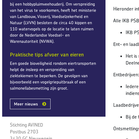
bij een hobbypluimveehouderij. Om verspreiding
Hieronder inf
van het virus te voorkomen, heeft het ministerie
van Landbouw, Visserij, Voedselzekerheid en
Alle IKB PSB 
Natuur (LVVN) besloten de circa 40 kippen en
110 watervogels op de locatie te laten ruimen
IKB PS
door de Nederlandse Voedsel- en
Warenautoriteit (NVWA).
Ent- en laad
Praktische tips afvoer van eieren
Het is
Deelne
Een goede bioveiligheid rondom eiertransporten
helpt de insleep en verspreiding van
Entbedrijven
ziektekiemen te beperken. De gevolgen van
bijvoorbeeld een vogelgriepuitbraak of een
Iedere
salmonellabesmetting zijn groot.
indien
Meer nieuws
Laadbedrijve
Bij de
Stichting AVINED
Ontsmettings
Postbus 2703
3430 GC Nieuwegein