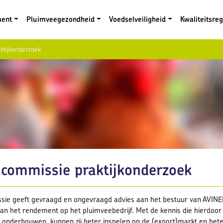
ment
Pluimveegezondheid
Voedselveiligheid
Kwaliteitsre
ktijkonderzoek
scommissie praktijkonderzoek
ie geeft gevraagd en ongevraagd advies aan het bestuur van AVINED
an het rendement op het pluimveebedrijf. Met de kennis die hierdoor
 onderbouwen, kunnen zij beter inspelen op de (export)markt en bet