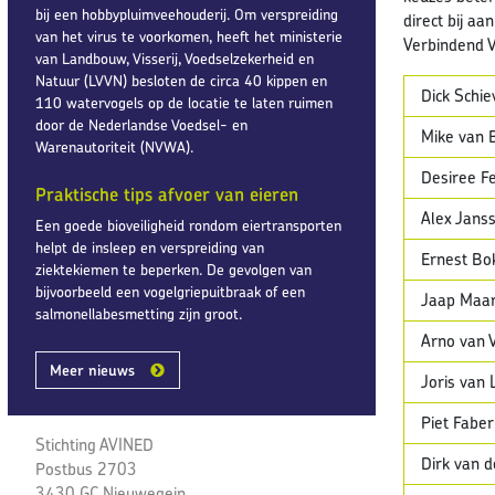
bij een hobbypluimveehouderij. Om verspreiding
direct bij a
van het virus te voorkomen, heeft het ministerie
Verbindend V
van Landbouw, Visserij, Voedselzekerheid en
Natuur (LVVN) besloten de circa 40 kippen en
Dick Schie
110 watervogels op de locatie te laten ruimen
door de Nederlandse Voedsel- en
Mike van B
Warenautoriteit (NVWA).
Desiree 
Praktische tips afvoer van eieren
Alex Jans
Een goede bioveiligheid rondom eiertransporten
helpt de insleep en verspreiding van
Ernest Bo
ziektekiemen te beperken. De gevolgen van
bijvoorbeeld een vogelgriepuitbraak of een
Jaap Maar
salmonellabesmetting zijn groot.
Arno van 
Meer nieuws
Joris van 
Piet Faber
Stichting AVINED
Dirk van d
Postbus 2703
3430 GC Nieuwegein