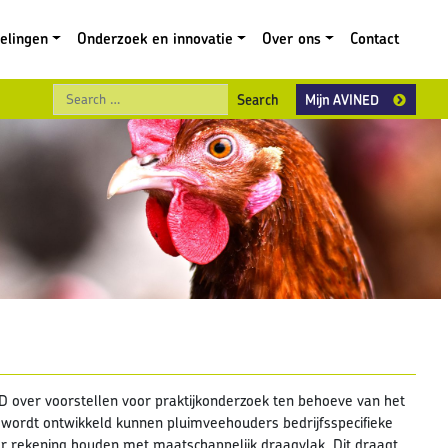
gelingen
Onderzoek en innovatie
Over ons
Contact
Search
Mijn AVINED
 over voorstellen voor praktijkonderzoek ten behoeve van het
 wordt ontwikkeld kunnen pluimveehouders bedrijfsspecifieke
er rekening houden met maatschappelijk draagvlak. Dit draagt