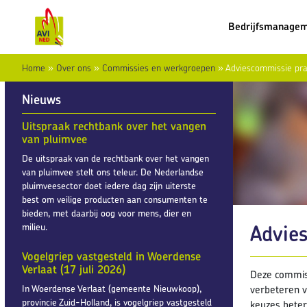
Bedrijfsmanage
Home
»
Over ons
»
Commissies en werkgroepen
»
Adviescommissie pra
Nieuws
Uitspraak rechtbank over het vangen
van pluimvee
De uitspraak van de rechtbank over het vangen
van pluimvee stelt ons teleur. De Nederlandse
pluimveesector doet iedere dag zijn uiterste
best om veilige producten aan consumenten te
bieden, met daarbij oog voor mens, dier en
Advie
milieu.
Vogelgriep vastgesteld in Woerdense
Verlaat (17 juli 2026)
Deze commiss
In Woerdense Verlaat (gemeente Nieuwkoop),
verbeteren v
provincie Zuid-Holland, is vogelgriep vastgesteld
keuzes beter