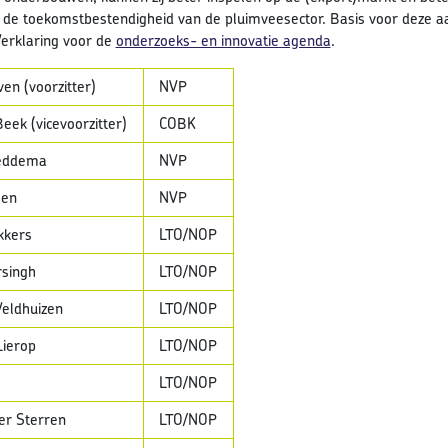
an de toekomstbestendigheid van de pluimveesector. Basis voor deze
erklaring voor de
onderzoeks- en innovatie agenda
.
ven (voorzitter)
NVP
eek (vicevoorzitter)
COBK
Feddema
NVP
sen
NVP
kkers
LTO/NOP
singh
LTO/NOP
Veldhuizen
LTO/NOP
Lierop
LTO/NOP
LTO/NOP
er Sterren
LTO/NOP