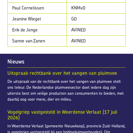
Paul Cornelissen
KNMvD
Jeanine Wiegel
GD
Erik de Jonge
AVINED
Sanne van Zanen
AVINED
Nieuws
Uitspraak rechtbank over het vangen van pluimvee
De uitspraak van de rechtbank over het vangen van pluimvee stelt
ons teleur. De Nederlandse pluimveesector doet iedere dag zijn
uiterste best om veilige producten aan consumenten te bieden, met
daarbij oog voor mens, dier en milieu.
Vogelgriep vastgesteld in Woerdense Verlaat (17 juli
2026)
In Woerdense Verlaat (gemeente Nieuwkoop), provincie Zuid-Holland,
is vogelgriep vastgesteld bij een hobbypluimveehouderij. Om