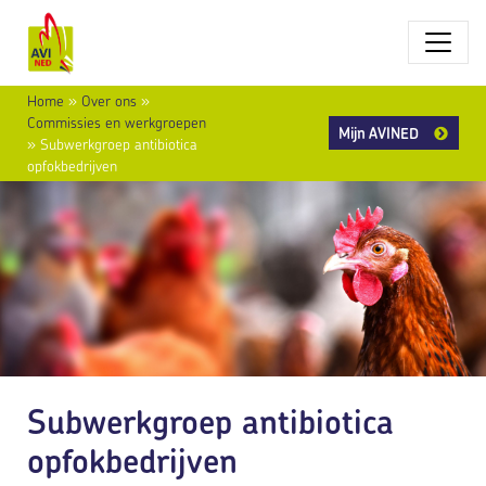
Home
»
Over ons
»
Commissies en werkgroepen
Mijn AVINED
»
Subwerkgroep antibiotica
opfokbedrijven
Subwerkgroep antibiotica
opfokbedrijven