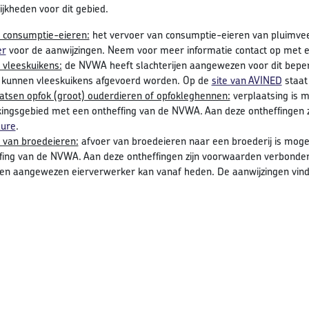
jkheden voor dit gebied.
 consumptie-eieren:
het vervoer van consumptie-eieren van pluimveeb
er
voor de aanwijzingen. Neem voor meer informatie contact op met 
 vleeskuikens:
de NVWA heeft slachterijen aangewezen voor dit bepe
kunnen vleeskuikens afgevoerd worden. Op de
site van AVINED
staat
atsen opfok (groot) ouderdieren of opfokleghennen:
verplaatsing is m
ingsgebied met een ontheffing van de NVWA. Aan deze ontheffingen zi
dure
.
 van broedeieren:
afvoer van broedeieren naar een broederij is mogel
fing van de NVWA. Aan deze ontheffingen zijn voorwaarden verbonden.
en aangewezen eierverwerker kan vanaf heden. De aanwijzingen vin