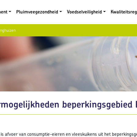
ment
Pluimveegezondheid
Voedselveiligheid
Kwaliteitsre
inghuizen
rmogelijkheden beperkingsgebied 
is afvoer van consumptie-eieren en vleeskuikens uit het beperkingsge