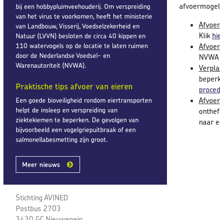
afvoermogeli
bij een hobbypluimveehouderij. Om verspreiding
van het virus te voorkomen, heeft het ministerie
Afvoer
van Landbouw, Visserij, Voedselzekerheid en
Klik
hi
Natuur (LVVN) besloten de circa 40 kippen en
110 watervogels op de locatie te laten ruimen
Afvoer
door de Nederlandse Voedsel- en
NVWA 
Warenautoriteit (NVWA).
Verpla
beperk
Praktische tips afvoer van eieren
proce
Afvoer
Een goede bioveiligheid rondom eiertransporten
helpt de insleep en verspreiding van
onthef
ziektekiemen te beperken. De gevolgen van
naar e
bijvoorbeeld een vogelgriepuitbraak of een
salmonellabesmetting zijn groot.
Meer nieuws
Stichting AVINED
Postbus 2703
3430 GC Nieuwegein