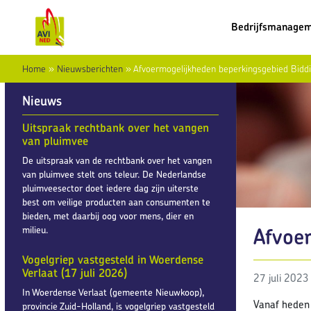
Bedrijfsmanage
Home
»
Nieuwsberichten
»
Afvoermogelijkheden beperkingsgebied Bidd
Nieuws
Uitspraak rechtbank over het vangen
van pluimvee
De uitspraak van de rechtbank over het vangen
van pluimvee stelt ons teleur. De Nederlandse
pluimveesector doet iedere dag zijn uiterste
best om veilige producten aan consumenten te
bieden, met daarbij oog voor mens, dier en
Afvoe
milieu.
Vogelgriep vastgesteld in Woerdense
Verlaat (17 juli 2026)
27 juli 2023
In Woerdense Verlaat (gemeente Nieuwkoop),
Vanaf heden 
provincie Zuid-Holland, is vogelgriep vastgesteld