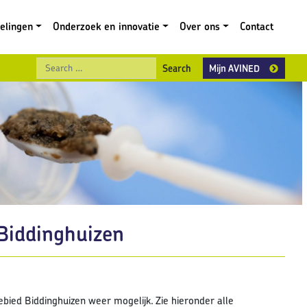
gelingen
Onderzoek en innovatie
Over ons
Contact
Search
Mijn AVINED
Biddinghuizen
bied Biddinghuizen weer mogelijk. Zie hieronder alle