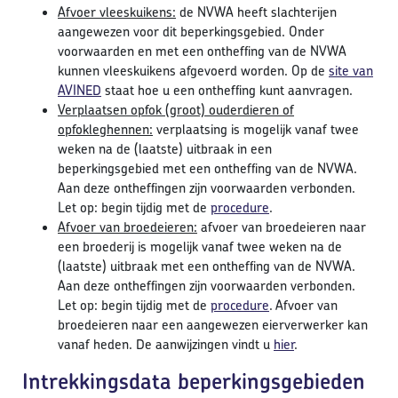
Afvoer vleeskuikens:
de NVWA heeft slachterijen
aangewezen voor dit beperkingsgebied. Onder
voorwaarden en met een ontheffing van de NVWA
kunnen vleeskuikens afgevoerd worden. Op de
site van
AVINED
staat hoe u een ontheffing kunt aanvragen.
Verplaatsen opfok (groot) ouderdieren of
opfokleghennen:
verplaatsing is mogelijk vanaf twee
weken na de (laatste) uitbraak in een
beperkingsgebied met een ontheffing van de NVWA.
Aan deze ontheffingen zijn voorwaarden verbonden.
Let op: begin tijdig met de
procedure
.
Afvoer van broedeieren:
afvoer van broedeieren naar
een broederij is mogelijk vanaf twee weken na de
(laatste) uitbraak met een ontheffing van de NVWA.
Aan deze ontheffingen zijn voorwaarden verbonden.
Let op: begin tijdig met de
procedure
. Afvoer van
broedeieren naar een aangewezen eierverwerker kan
vanaf heden. De aanwijzingen vindt u
hier
.
Intrekkingsdata beperkingsgebieden