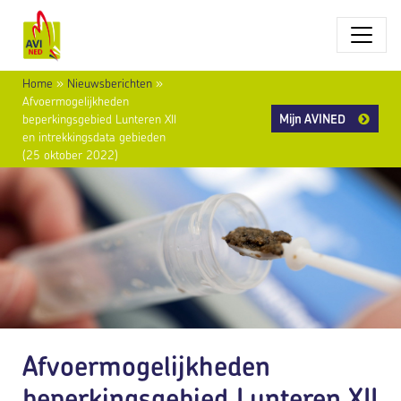
Home
»
Nieuwsberichten
»
Afvoermogelijkheden
Mijn AVINED
beperkingsgebied Lunteren XII
en intrekkingsdata gebieden
(25 oktober 2022)
Afvoermogelijkheden
beperkingsgebied Lunteren XII