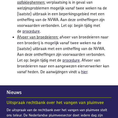
opfokleghennen:
verplaatsing is in geval van
welzijnsproblemen mogelijk vanaf twee weken na de
(laatste) uitbraak in een beperkingsgebied met een
ontheffing van de NVWA. Aan deze ontheffingen zijn
voorwaarden verbonden. Let op: begin tijdig met
de
procedure
.
Afvoer van broedeieren:
afvoer van broedeieren naar
een broederij is mogelijk vanaf twee weken na de
(laatste) uitbraak met een ontheffing van de NVWA.
Aan deze ontheffingen zijn voorwaarden verbonden.
Let op: begin tijdig met de
procedure
. Afvoer van
broedeieren naar een aangewezen eierverwerker kan
vanaf heden. De aanwijzingen vindt u
hier
.
Nieuws
Uitspraak rechtbank over het vangen van pluimvee
De uitspraak van de rechtbank over het vangen van pluimvee stelt
ons teleur. De Nederlandse pluimveesector doet iedere dag zijn