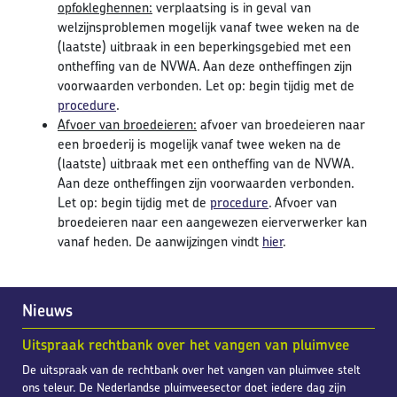
opfokleghennen:
verplaatsing is in geval van
welzijnsproblemen mogelijk vanaf twee weken na de
(laatste) uitbraak in een beperkingsgebied met een
ontheffing van de NVWA. Aan deze ontheffingen zijn
voorwaarden verbonden. Let op: begin tijdig met de
procedure
.
Afvoer van broedeieren:
afvoer van broedeieren naar
een broederij is mogelijk vanaf twee weken na de
(laatste) uitbraak met een ontheffing van de NVWA.
Aan deze ontheffingen zijn voorwaarden verbonden.
Let op: begin tijdig met de
procedure
. Afvoer van
broedeieren naar een aangewezen eierverwerker kan
vanaf heden. De aanwijzingen vindt
hier
.
Nieuws
Uitspraak rechtbank over het vangen van pluimvee
De uitspraak van de rechtbank over het vangen van pluimvee stelt
ons teleur. De Nederlandse pluimveesector doet iedere dag zijn