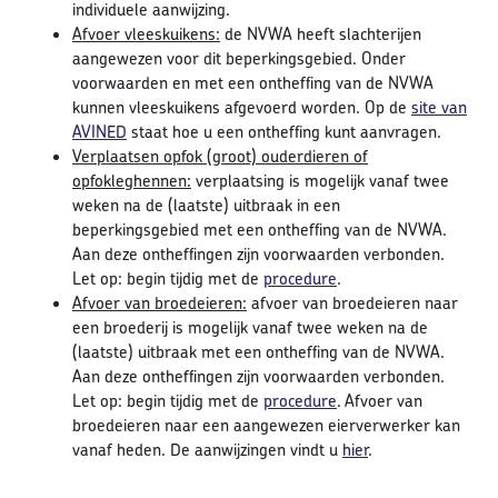
individuele aanwijzing.
Afvoer vleeskuikens:
de NVWA heeft slachterijen
aangewezen voor dit beperkingsgebied. Onder
voorwaarden en met een ontheffing van de NVWA
kunnen vleeskuikens afgevoerd worden. Op de
site van
AVINED
staat hoe u een ontheffing kunt aanvragen.
Verplaatsen opfok (groot) ouderdieren of
opfokleghennen:
verplaatsing is mogelijk vanaf twee
weken na de (laatste) uitbraak in een
beperkingsgebied met een ontheffing van de NVWA.
Aan deze ontheffingen zijn voorwaarden verbonden.
Let op: begin tijdig met de
procedure
.
Afvoer van broedeieren:
afvoer van broedeieren naar
een broederij is mogelijk vanaf twee weken na de
(laatste) uitbraak met een ontheffing van de NVWA.
Aan deze ontheffingen zijn voorwaarden verbonden.
Let op: begin tijdig met de
procedure
. Afvoer van
broedeieren naar een aangewezen eierverwerker kan
vanaf heden. De aanwijzingen vindt u
hier
.