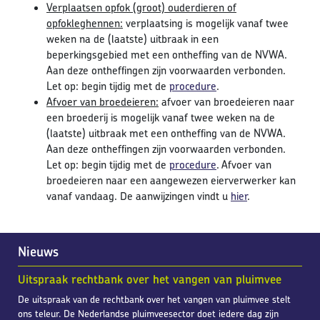
Verplaatsen opfok (groot) ouderdieren of
opfokleghennen:
verplaatsing is mogelijk vanaf twee
weken na de (laatste) uitbraak in een
beperkingsgebied met een ontheffing van de NVWA.
Aan deze ontheffingen zijn voorwaarden verbonden.
Let op: begin tijdig met de
procedure
.
Afvoer van broedeieren:
afvoer van broedeieren naar
een broederij is mogelijk vanaf twee weken na de
(laatste) uitbraak met een ontheffing van de NVWA.
Aan deze ontheffingen zijn voorwaarden verbonden.
Let op: begin tijdig met de
procedure
. Afvoer van
broedeieren naar een aangewezen eierverwerker kan
vanaf vandaag. De aanwijzingen vindt u
hier
.
Nieuws
Uitspraak rechtbank over het vangen van pluimvee
De uitspraak van de rechtbank over het vangen van pluimvee stelt
ons teleur. De Nederlandse pluimveesector doet iedere dag zijn