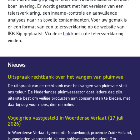
boer levering. Er wordt gestart met het vereisen van een
telersverklaring, een inname-controle en aanvullende
analyses naar risicovolle contaminanten. Voor uw gemak is
er een format van een telersverklaring op de website van
IKB Kip geplaatst. Via deze
link
kunt u de telersverklaring
vinden.
Nieuws
Uitspraak rechtbank over het vangen van pluimvee
De uitspraak van de rechtbank over het vangen van pluimvee stelt
ons teleur. De Nederlandse pluimveesector doet iedere dag zijn
uiterste best om veilige producten aan consumenten te bieden, met
daarbij oog voor mens, dier en milieu.
Vogelgriep vastgesteld in Woerdense Verlaat (17 juli
2026)
In Woerdense Verlaat (gemeente Nieuwkoop), provincie Zuid-Holland,
is vogelgriep vastgesteld bij een hobbypluimveehouderij. Om