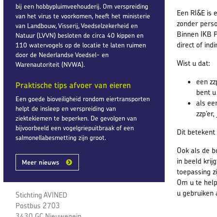
bij een hobbypluimveehouderij. Om verspreiding
Een RI&E is 
van het virus te voorkomen, heeft het ministerie
zonder person
van Landbouw, Visserij, Voedselzekerheid en
Binnen IKB P
Natuur (LVVN) besloten de circa 40 kippen en
direct of in
110 watervogels op de locatie te laten ruimen
door de Nederlandse Voedsel- en
Wist u dat:
Warenautoriteit (NVWA).
een zz
Praktische tips afvoer van eieren
bent u
Een goede bioveiligheid rondom eiertransporten
als ee
helpt de insleep en verspreiding van
zzp’er
ziektekiemen te beperken. De gevolgen van
bijvoorbeeld een vogelgriepuitbraak of een
Dit betekent 
salmonellabesmetting zijn groot.
Ook als de b
in beeld krij
Meer nieuws
toepassing zi
Om u te help
u gebruiken a
Stichting AVINED
Postbus 2703
3430 GC Nieuwegein