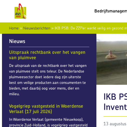
Bedrijfsmanage
Home
»
Nieuwsberichten
»
IKB PSB: De ZZP’er werkt veilig en gezond me
Nieuws
Uitspraak rechtbank over het vangen
van pluimvee
De uitspraak van de rechtbank over het vangen
van pluimvee stelt ons teleur. De Nederlandse
pluimveesector doet iedere dag zijn uiterste
best om veilige producten aan consumenten te
bieden, met daarbij oog voor mens, dier en
IKB PS
milieu.
Invent
Vogelgriep vastgesteld in Woerdense
Verlaat (17 juli 2026)
In Woerdense Verlaat (gemeente Nieuwkoop),
13 augustus
provincie Zuid-Holland, is vogelgriep vastgesteld