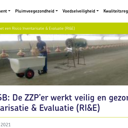
ment
Pluimveegezondheid
Voedselveiligheid
Kwaliteitsre
t een Risico Inventarisatie & Evaluatie (RI&E)
B: De ZZP’er werkt veilig en gezo
arisatie & Evaluatie (RI&E)
 2021