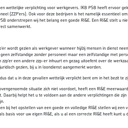
een wettelijke verplichting voor werkgevers. IKB PSB heeft ervoor ge
eel (ZZP’ers). Ook voor deze bedrijven is het namelijk essentieel om r
SB onderstrepen wij het belang een goede RI&E. Een RI&E stelt u nie
direct samenwerkt.
p’er wordt gezien als werkgever wanneer hij/zij mensen in dienst nee
 geen zelfstandige zonder personeel maar een zelfstandige met pers
n zzp’er een andere zzp-er inhuurt en gezag uitoefent over de werkz
, juridisch gezien, bij u in loondienst aangemerkt worden.
dus dat u in deze gevallen wettelijk verplicht bent om in het bezit te z
ovengenoemde situatie zich niet voordoet, heeft een RI&E meerwaarde. 
gt. Daarbij helpt het u te voldoen aan de andere verplichtingen die z
jn.
en bij het opstellen van een goede en volledige RI&E stellen wij een 
ls basis voor uw eigen RI&E, als u al een correcte RI&E heeft kunt u d