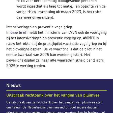
risico voor beroepsmatig blootgestelde personen
wordt ingeschat als laag tot matig. Ten opzichte van de
vorige risico-inschatting uit maart 2023, is het risico
daarmee onveranderd.
Intensiveringsplan preventie vogelgriep
In
deze brief
meldt het ministerie van LVVN ook de voortgang
bij het intensiveringsplan preventie vogelgriep. AVINED is
nauw betrokken bij de praktijkpilot vaccinatie vogelgriep en bij
het bioveiligheidsplan. De verwachting is dat de pilot in het
eerste kwartaal van 2025 kan worden gestart. Het
bioveiligheidsplan zal naar alle waarschijnlijkheid per 1 april
2025 in werking treden.
Nieuws
Uitspraak rechtbank over het vangen van pluimvee
De uitspraak van de rechtbank over het vangen van pluimvee stelt
ons teleur. De Nederlandse pluimveesector doet iedere dag zijn
uiterste best om veilige producten aan consumenten te bieden, met