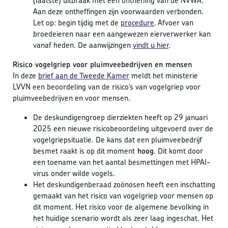
(laatste) uitbraak met een ontheffing van de NVWA.
Aan deze ontheffingen zijn voorwaarden verbonden.
Let op: begin tijdig met de
procedure
. Afvoer van
broedeieren naar een aangewezen eierverwerker kan
vanaf heden. De aanwijzingen
vindt u hier
.
Risico vogelgriep voor pluimveebedrijven en mensen
In deze
brief aan de Tweede Kamer
meldt het ministerie
LVVN een beoordeling van de risico’s van vogelgriep voor
pluimveebedrijven en voor mensen.
De deskundigengroep dierziekten heeft op 29 januari
2025 een nieuwe risicobeoordeling uitgevoerd over de
vogelgriepsituatie. De kans dat een pluimveebedrijf
besmet raakt is op dit moment
hoog
. Dit komt door
een toename van het aantal besmettingen met HPAI-
virus onder wilde vogels.
Het deskundigenberaad zoönosen heeft een inschatting
gemaakt van het risico van vogelgriep voor mensen op
dit moment. Het risico voor de algemene bevolking in
het huidige scenario wordt als zeer laag ingeschat. Het