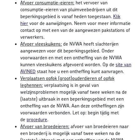
Afvoer consumptie-eieren:
het vervoer van
consumptie-eieren van pluimveebedrijven uit dit
beperkingsgebied is vanaf heden toegestaan.
Klik
hier
voor de aanwijzingen. Neem voor meer informatie
contact op met een van de aangewezen pakstations of
verwerkers.
Afvoer vleeskuikens:
de NVWA heeft slachterijen
aangewezen voor dit beperkingsgebied. Onder
voorwaarden en met een ontheffing van de NVWA
kunnen vleeskuikens afgevoerd worden. Op de
site van
AVINED
staat hoe u een ontheffing kunt aanvragen.
Verplaatsen opfok (groot)ouderdieren of opfok
leghennen:
verplaatsing is in geval van
welzijnsproblemen mogelijk vanaf twee weken na de
(laatste) uitbraak in een beperkingsgebied met een
ontheffing van de NVWA. Aan deze ontheffingen zijn
voorwaarden verbonden. Let op: begin tijdig met
de
procedure
.
Afvoer van broedeieren:
afvoer van broedeieren naar
een broederij is mogelijk vanaf twee weken na de