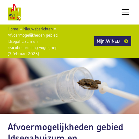
Home
»
Nieuwsberichten
»
Afvoermogelijkheden gebied
Mijn AVINED
Idsegahuizum en
risicobeoordeling vogelgriep
(3 februari 2025)
Afvoermogelijkheden gebied
Idsegahuizum en