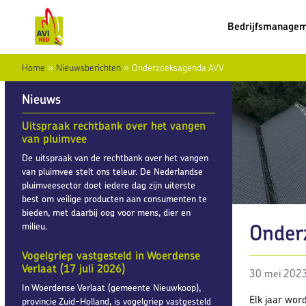
Bedrijfsmanage
Home
»
Nieuwsberichten
»
Onderzoeksagenda AVV
Nieuws
Uitspraak rechtbank over het vangen
van pluimvee
De uitspraak van de rechtbank over het vangen
van pluimvee stelt ons teleur. De Nederlandse
pluimveesector doet iedere dag zijn uiterste
best om veilige producten aan consumenten te
bieden, met daarbij oog voor mens, dier en
Onder
milieu.
Vogelgriep vastgesteld in Woerdense
Verlaat (17 juli 2026)
30 mei 202
In Woerdense Verlaat (gemeente Nieuwkoop),
Elk jaar wor
provincie Zuid-Holland, is vogelgriep vastgesteld