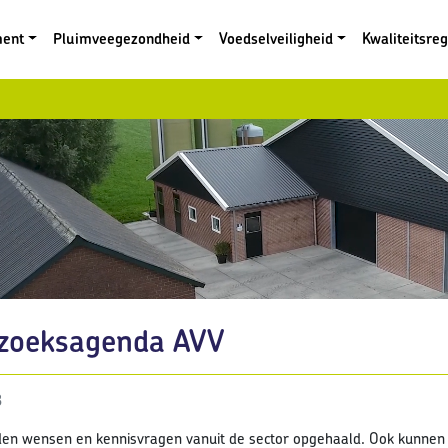
ment
Pluimveegezondheid
Voedselveiligheid
Kwaliteitsre
zoeksagenda AVV
3
den wensen en kennisvragen vanuit de sector opgehaald. Ook kunnen 