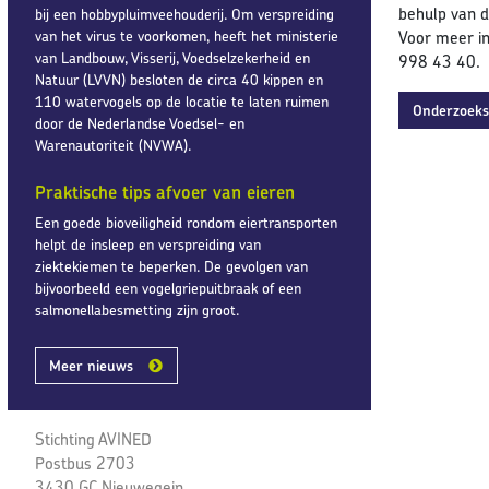
behulp van d
bij een hobbypluimveehouderij. Om verspreiding
van het virus te voorkomen, heeft het ministerie
Voor meer in
van Landbouw, Visserij, Voedselzekerheid en
998 43 40.
Natuur (LVVN) besloten de circa 40 kippen en
110 watervogels op de locatie te laten ruimen
Onderzoek
door de Nederlandse Voedsel- en
Warenautoriteit (NVWA).
Praktische tips afvoer van eieren
Een goede bioveiligheid rondom eiertransporten
helpt de insleep en verspreiding van
ziektekiemen te beperken. De gevolgen van
bijvoorbeeld een vogelgriepuitbraak of een
salmonellabesmetting zijn groot.
Meer nieuws
Stichting AVINED
Postbus 2703
3430 GC Nieuwegein