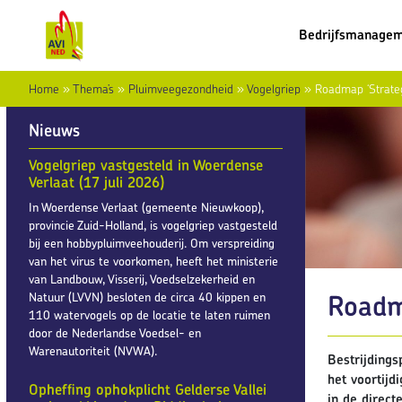
Bedrijfsmanage
Home
»
Thema’s
»
Pluimveegezondheid
»
Vogelgriep
»
Roadmap ‘Strateg
Nieuws
Vogelgriep vastgesteld in Woerdense
Verlaat (17 juli 2026)
In Woerdense Verlaat (gemeente Nieuwkoop),
provincie Zuid-Holland, is vogelgriep vastgesteld
bij een hobbypluimveehouderij. Om verspreiding
van het virus te voorkomen, heeft het ministerie
van Landbouw, Visserij, Voedselzekerheid en
Roadm
Natuur (LVVN) besloten de circa 40 kippen en
110 watervogels op de locatie te laten ruimen
door de Nederlandse Voedsel- en
Warenautoriteit (NVWA).
Bestrijdings
het voortijd
Opheffing ophokplicht Gelderse Vallei
in de direc