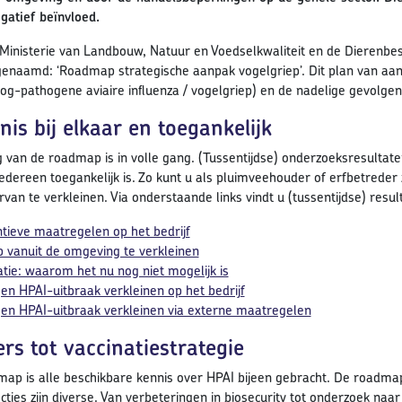
gatief beïnvloed.
Ministerie van Landbouw, Natuur en Voedselkwaliteit en de Dierenb
genaamd: ‘Roadmap strategische aanpak vogelgriep’. Dit plan van aanpa
og-pathogene aviaire influenza / vogelgriep) en de nadelige gevolgen
nis bij elkaar en toegankelijk
g van de roadmap is in volle gang. (Tussentijdse) onderzoeksresultat
iedereen toegankelijk is. Zo kunt u als pluimveehouder of erfbetreder 
van te verkleinen. Via onderstaande links vindt u (tussentijdse) result
tieve maatregelen op het bedrijf
p vanuit de omgeving te verkleinen
atie: waarom het nu nog niet mogelijk is
en HPAI-uitbraak verkleinen op het bedrijf
en HPAI-uitbraak verkleinen via externe maatregelen
ers tot vaccinatiestrategie
ap is alle beschikbare kennis over HPAI bijeen gebracht. De roadmap 
acties zijn diverse. Van verbeteringen in biosecurity tot onderzoek n