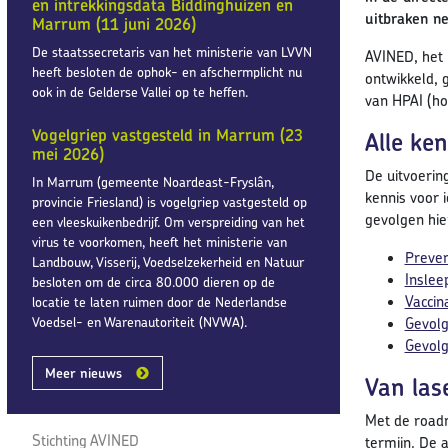
en intrekkingsdata Biddinghuizen en
uitbraken ne
Marrum (11 juni 2026)
De staatssecretaris van het ministerie van LVVN
AVINED, het 
heeft besloten de ophok- en afschermplicht nu
ontwikkeld, 
ook in de Gelderse Vallei op te heffen.
van HPAI (ho
Vogelgriep vastgesteld in Marrum (23
Alle ken
mei 2026)
De uitvoerin
In Marrum (gemeente Noardeast-Fryslân,
kennis voor 
provincie Friesland) is vogelgriep vastgesteld op
gevolgen hier
een vleeskuikenbedrijf. Om verspreiding van het
virus te voorkomen, heeft het ministerie van
Preven
Landbouw, Visserij, Voedselzekerheid en Natuur
Inslee
besloten om de circa 80.000 dieren op de
Vaccin
locatie te laten ruimen door de Nederlandse
Voedsel- en Warenautoriteit (NVWA).
Gevolg
Gevolg
Meer nieuws
Van las
Met de roadm
Stichting AVINED
termijn. De 