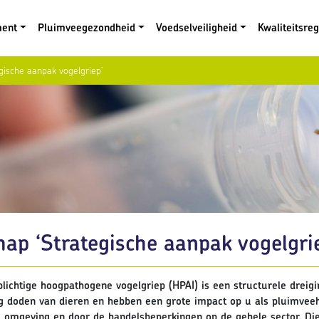
ment
Pluimveegezondheid
Voedselveiligheid
Kwaliteitsre
ische aanpak vogelgriep’
ap ‘Strategische aanpak vogelgri
plichtige hoogpathogene vogelgriep (HPAI) is een structurele dreig
ig doden van dieren en hebben een grote impact op u als pluimveeh
te omgeving en door de handelsbeperkingen op de gehele sector. D