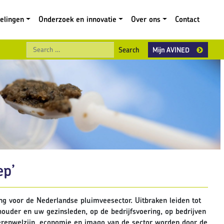
gelingen
Onderzoek en innovatie
Over ons
Contact
Search
Mijn AVINED
ep’
ing voor de Nederlandse pluimveesector. Uitbraken leiden tot
ouder en uw gezinsleden, op de bedrijfsvoering, op bedrijven
ierenwelzijn, economie en imago van de sector worden door de