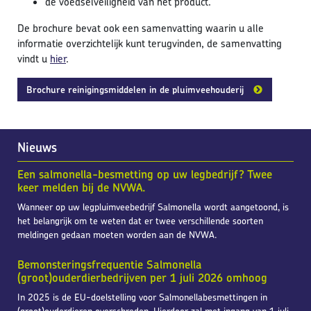
de voedselveiligheid van het product.
De brochure bevat ook een samenvatting waarin u alle
informatie overzichtelijk kunt terugvinden, de samenvatting
vindt u
hier
.
Brochure reinigingsmiddelen in de pluimveehouderij
Nieuws
Een salmonella-besmetting op uw legbedrijf? Twee
keer melden bij de NVWA.
Wanneer op uw legpluimveebedrijf Salmonella wordt aangetoond, is
het belangrijk om te weten dat er twee verschillende soorten
meldingen gedaan moeten worden aan de NVWA.
Bemonsteringsfrequentie Salmonella
(groot)ouderdierbedrijven per 1 juli 2026 omhoog
In 2025 is de EU-doelstelling voor Salmonellabesmettingen in