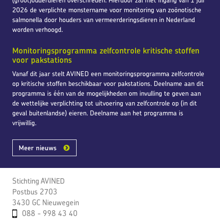
(groot)ouderdieren overschreden. Hierdoor zal met ingang van 1 juli
2026 de verplichte monstername voor monitoring van zoönotische
salmonella door houders van vermeerderingsdieren in Nederland
worden verhoogd.
Monitoringsprogramma zelfcontrole kritische stoffen
voor pakstations
Vanaf dit jaar stelt AVINED een monitoringsprogramma zelfcontrole
op kritische stoffen beschikbaar voor pakstations. Deelname aan dit
programma is één van de mogelijkheden om invulling te geven aan
de wettelijke verplichting tot uitvoering van zelfcontrole op (in dit
geval buitenlandse) eieren. Deelname aan het programma is
vrijwillig.
Meer nieuws
Stichting AVINED
Postbus 2703
3430 GC Nieuwegein
088 - 998 43 40