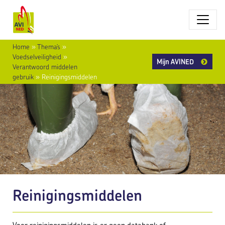
Home
»
Thema’s
»
Voedselveiligheid
»
Mijn AVINED
Verantwoord middelen
gebruik
»
Reinigingsmiddelen
Reinigingsmiddelen