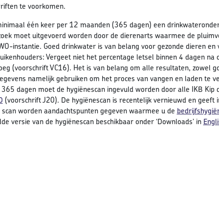
riften te voorkomen.
inimaal één keer per 12 maanden (365 dagen) een drinkwateronderz
oek moet uitgevoerd worden door de dierenarts waarmee de pluimv
-instantie. Goed drinkwater is van belang voor gezonde dieren en v
uikenhouders: Vergeet niet het percentage letsel binnen 4 dagen na o
oeg (voorschrift VC16). Het is van belang om alle resultaten, zowel g
egevens namelijk gebruiken om het proces van vangen en laden te v
 365 dagen moet de hygiënescan ingevuld worden door alle IKB Kip 
D
(voorschrift J20). De hygiënescan is recentelijk vernieuwd en geeft 
e scan worden aandachtspunten gegeven waarmee u de
bedrijfshygië
lde versie van de hygiënescan beschikbaar onder ‘Downloads’ in
Engl