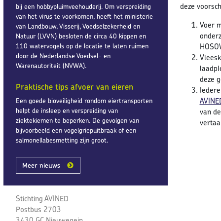
deze voorsch
bij een hobbypluimveehouderij. Om verspreiding
van het virus te voorkomen, heeft het ministerie
Voer m
van Landbouw, Visserij, Voedselzekerheid en
onderz
Natuur (LVVN) besloten de circa 40 kippen en
110 watervogels op de locatie te laten ruimen
HOSOWO
door de Nederlandse Voedsel- en
Vleesk
Warenautoriteit (NVWA).
laadpl
deze g
Praktische tips afvoer van eieren
Iedere
AVINE
Een goede bioveiligheid rondom eiertransporten
helpt de insleep en verspreiding van
van d
ziektekiemen te beperken. De gevolgen van
vertaa
bijvoorbeeld een vogelgriepuitbraak of een
salmonellabesmetting zijn groot.
Meer nieuws
Stichting AVINED
Postbus 2703
3430 GC Nieuwegein