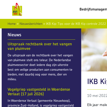
Bedrijfsmanage
Home
»
Nieuwsberichten
»
IKB Kip: Tips voor de IKB Kip controle 2022
Nieuws
Uitspraak rechtbank over het vangen
van pluimvee
De uitspraak van de rechtbank over het vangen
van pluimvee stelt ons teleur. De Nederlandse
pluimveesector doet iedere dag zijn uiterste
best om veilige producten aan consumenten te
bieden, met daarbij oog voor mens, dier en
IKB Ki
milieu.
Vogelgriep vastgesteld in Woerdense
Verlaat (17 juli 2026)
10 mei 202
In Woerdense Verlaat (gemeente Nieuwkoop),
Elk jaar mak
provincie Zuid-Holland, is vogelgriep vastgesteld