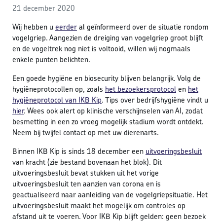
21 december 2020
Wij hebben u
eerder
al geïnformeerd over de situatie rondom
vogelgriep. Aangezien de dreiging van vogelgriep groot blijft
en de vogeltrek nog niet is voltooid, willen wij nogmaals
enkele punten belichten.
Een goede hygiëne en biosecurity blijven belangrijk. Volg de
hygiëneprotocollen op, zoals
het bezoekersprotocol
en
het
hygiëneprotocol van IKB Kip
. Tips over bedrijfshygiëne vindt u
hier
. Wees ook alert op klinische verschijnselen van AI, zodat
besmetting in een zo vroeg mogelijk stadium wordt ontdekt.
Neem bij twijfel contact op met uw dierenarts.
Binnen IKB Kip is sinds 18 december een
uitvoeringsbesluit
van kracht (zie bestand bovenaan het blok). Dit
uitvoeringsbesluit bevat stukken uit het vorige
uitvoeringsbesluit ten aanzien van corona en is
geactualiseerd naar aanleiding van de vogelgriepsituatie. Het
uitvoeringsbesluit maakt het mogelijk om controles op
afstand uit te voeren. Voor IKB Kip blijft gelden: geen bezoek