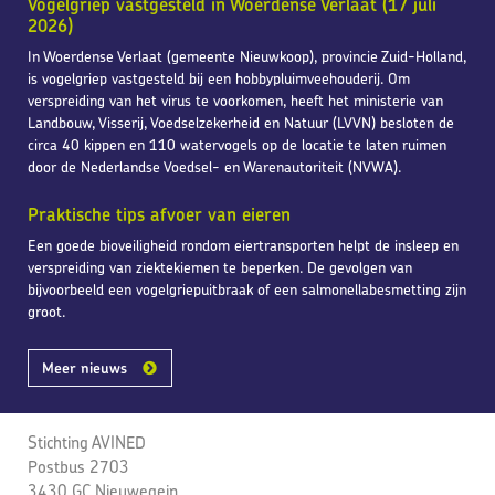
Vogelgriep vastgesteld in Woerdense Verlaat (17 juli
2026)
In Woerdense Verlaat (gemeente Nieuwkoop), provincie Zuid-Holland,
is vogelgriep vastgesteld bij een hobbypluimveehouderij. Om
verspreiding van het virus te voorkomen, heeft het ministerie van
Landbouw, Visserij, Voedselzekerheid en Natuur (LVVN) besloten de
circa 40 kippen en 110 watervogels op de locatie te laten ruimen
door de Nederlandse Voedsel- en Warenautoriteit (NVWA).
Praktische tips afvoer van eieren
Een goede bioveiligheid rondom eiertransporten helpt de insleep en
verspreiding van ziektekiemen te beperken. De gevolgen van
bijvoorbeeld een vogelgriepuitbraak of een salmonellabesmetting zijn
groot.
Meer nieuws
Stichting AVINED
Postbus 2703
3430 GC Nieuwegein