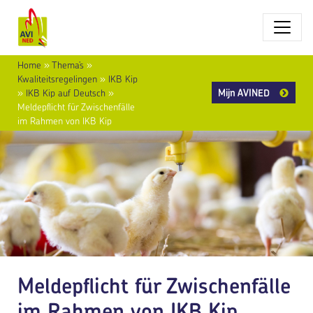
Home
»
Thema’s
»
Kwaliteitsregelingen
»
IKB Kip
Mijn AVINED
»
IKB Kip auf Deutsch
»
Meldepflicht für Zwischenfälle
im Rahmen von IKB Kip
Meldepflicht für Zwischenfälle
im Rahmen von IKB Kip