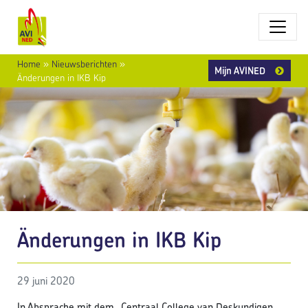
Home
»
Nieuwsberichten
»
Mijn AVINED
Änderungen in IKB Kip
Änderungen in IKB Kip
29 juni 2020
In Absprache mit dem „Centraal College van Deskundigen