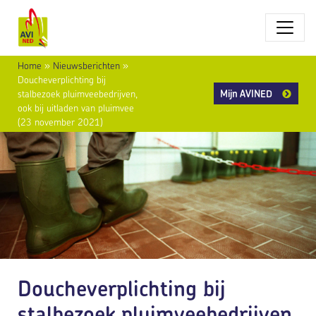
Home
»
Nieuwsberichten
»
Doucheverplichting bij
Mijn AVINED
stalbezoek pluimveebedrijven,
ook bij uitladen van pluimvee
(23 november 2021)
Doucheverplichting bij
stalbezoek pluimveebedrijven,