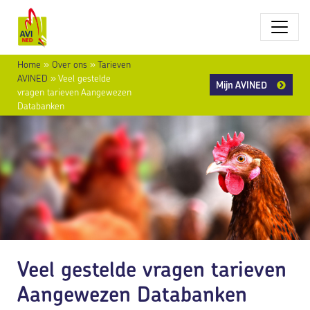
Home
»
Over ons
»
Tarieven
AVINED
»
Veel gestelde
Mijn AVINED
vragen tarieven Aangewezen
Databanken
Veel gestelde vragen tarieven
Aangewezen Databanken