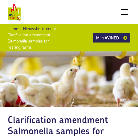
Home
»
Nieuwsberichten
»
Clarification amendment
Mijn AVINED
Salmonella samples for
rearing farms
Clarification amendment
Salmonella samples for