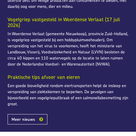
uiterste best om veilige producten aan consumenten te bieden, met
daarbij oog voor mens, dier en milieu.
Vogelgriep vastgesteld in Woerdense Verlaat (17 juli
2026)
In Woerdense Verlaat (gemeente Nieuwkoop), provincie Zuid-Holland,
is vogelgriep vastgesteld bij een hobbypluimveehouderij. Om
verspreiding van het virus te voorkomen, heeft het ministerie van
Landbouw, Visserij, Voedselzekerheid en Natuur (LVVN) besloten de
circa 40 kippen en 110 watervogels op de locatie te laten ruimen
door de Nederlandse Voedsel- en Warenautoriteit (NVWA).
Praktische tips afvoer van eieren
Een goede bioveiligheid rondom eiertransporten helpt de insleep en
verspreiding van ziektekiemen te beperken. De gevolgen van
bijvoorbeeld een vogelgriepuitbraak of een salmonellabesmetting zijn
groot.
Meer nieuws