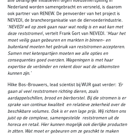
alle belangrijke initiatieven tegen voedselverspilling in
Nederland worden samengebracht en versneld, is daarom
ook partner van RENEW. De penvoerder van het project is
NEVEDI, de brancheorganisatie van de diervoederindustrie.
‘
NEVEDI wil op zoek gaan naar wat nodig is en wat kan met
deze reststromen
’, vertelt Frank Gort van NEVEDI. ‘
Maar het
moet veilig gaan gebeuren en markten in binnen- en
buitenland moeten het gebruik van reststromen accepteren.
Samen met ketenpartijen moeten we alle opties en
consequenties goed overzien. Wageningen is met haar
expertise de verbinder en rekent door wat de uitkomsten
kunnen zijn.’
Hilke Bos-Brouwers, lead scientist bij WUR gaat verder:
‘Er
gaan al veel reststromen richting dieren, zoals
aardappelschillen, brood en bierborstel. Bij die stromen is er
sprake van continue kwaliteit en relatieve zekerheid over de
beschikbare volumes. Ook is er een lage prijs. Wij richten ons
juist op de complexe, samengestelde reststromen uit de
horeca en retail. Hier kunnen mogelijk ook dierlijke producten
in zitten. Wat moet er gebeuren om ze geschikt te maken