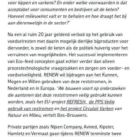
voor kippen en varkens? En onder welke voorwaarden is dat
acceptabel voor consumenten en bedrijven uit de keten?
Hoeveel milieuwinst valt er te behalen en hoe draagt het bij
aan dierenwelzijn in de sector?’
Na een al ruim 20 jaar geldend verbod op het gebruik van
voedselresten met daarin mogelijk dierlijke bijproducten voor
diervoeder, is zowel de keten als de politiek huiverig voor het
verruimen van mogelijkheden. Het succesvol implementeren
van Eco-feed concepten gaat echter verder dan alleen
procestechnologische vraagstukken en zorgen om voeder- en
voedselveiligheid. RENEW wil bijdragen aan het Kunnen,
Mogen en Willen gebruiken van deze reststromen, in
Nederland en in Europa. ‘
We bouwen voort op onderzoeken
die aantonen dat deze reststromen veilig gebruikt kunnen
worden, zoals het EU-project
REFRESH,
de PPS Veilig
gebruik van restromen
en
het project Circulair Varken
van
Natuur en Milieu
, vertelt Bos-Brouwers.
Private partijen zoals Nijsen Company, Avined, Kipster,
Hamletz en Vermaat gaan tijdens RENEW tenminste twee