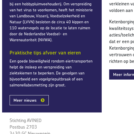
verkleinen v
bij een hobbypluimveehouderij. Om verspreiding
van het virus te voorkomen, heeft het ministerie
voldoen aan 
van Landbouw, Visserij, Voedselzekerheid en
Ketenborging
Natuur (LVVN) besloten de circa 40 kippen en
110 watervogels op de locatie te laten ruimen
kwaliteitssy
door de Nederlandse Voedsel- en
acties/toeli
Warenautoriteit (NVWA).
dat er een p
Ketenborging
Praktische tips afvoer van eieren
vertrouwen 
richten op b
Een goede bioveiligheid rondom eiertransporten
helpt de insleep en verspreiding van
ziektekiemen te beperken. De gevolgen van
Meer infor
bijvoorbeeld een vogelgriepuitbraak of een
salmonellabesmetting zijn groot.
Meer nieuws
Stichting AVINED
Postbus 2703
3430 GC Nieuwegein