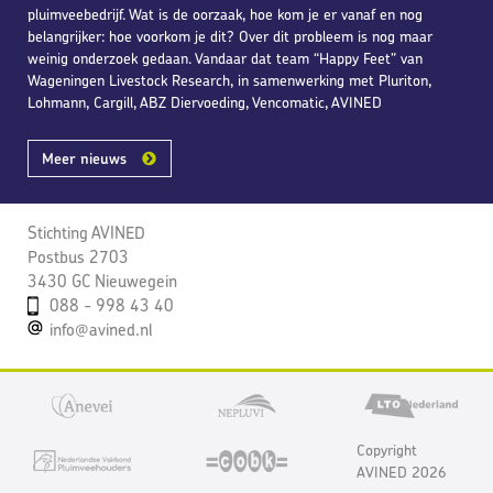
pluimveebedrijf. Wat is de oorzaak, hoe kom je er vanaf en nog
belangrijker: hoe voorkom je dit? Over dit probleem is nog maar
weinig onderzoek gedaan. Vandaar dat team “Happy Feet” van
Wageningen Livestock Research, in samenwerking met Pluriton,
Lohmann, Cargill, ABZ Diervoeding, Vencomatic, AVINED
Meer nieuws
Stichting AVINED
Postbus 2703
3430 GC Nieuwegein
088 - 998 43 40
info@avined.nl
Copyright
AVINED 2026