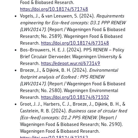
Food & Biobased Research.
https://doi.org/10.18174/571748
Vogels, J., & van Leeuwen, S. (2024).
Requirements
engineering for Eco-feed concepts: D3.1 PPP RENEW
(LWV20147)
. (Report / Wageningen Food & Biobased
Research; No. 2589). Wageningen Food & Biobased
Research.
https://doi.org/10.18174/673148
Bos-Brouwers, H. E. J. (2024). PPS RENEW – Policy
Brief Circulair Diervoeder. Wageningen University &
Research.
https://edepot.wur.nl/673149
Broeze, J., & Dijkink, B. H. (2024).
Environmental
footprint analysis of Ecofeed : PPS RENEW
(LWV20147)
. (Report / Wageningen Food & Biobased
Research; No. 2580). Wageningen Environmental
Research.
https://doi.org/10.18174/671102
Groot, J. J., Harbers, C. J., Broeze, J., Dijkink, B. H., &
Castelein, R. B. (2024).
Business case of circular feed
(Eco-feed) concepts: D1.2 PPS RENEW
. (Report /
Wageningen Food & Biobased Research; No. 2590).
Wageningen Food & Biobased Research.
https://doi.org/10.18174/673152