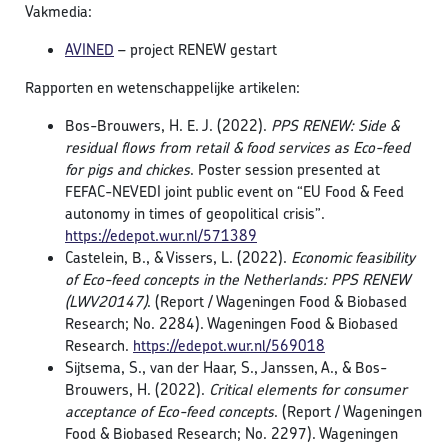
Vakmedia:
AVINED
– project RENEW gestart
Rapporten en wetenschappelijke artikelen:
Bos-Brouwers, H. E. J. (2022).
PPS RENEW: Side &
residual flows from retail & food services as Eco-feed
for pigs and chickes
. Poster session presented at
FEFAC-NEVEDI joint public event on “EU Food & Feed
autonomy in times of geopolitical crisis”.
https://edepot.wur.nl/571389
Castelein, B., & Vissers, L. (2022).
Economic feasibility
of Eco-feed concepts in the Netherlands: PPS RENEW
(LWV20147)
. (Report / Wageningen Food & Biobased
Research; No. 2284). Wageningen Food & Biobased
Research.
https://edepot.wur.nl/569018
Sijtsema, S., van der Haar, S., Janssen, A., & Bos-
Brouwers, H. (2022).
Critical elements for consumer
acceptance of Eco-feed concepts
. (Report / Wageningen
Food & Biobased Research; No. 2297). Wageningen