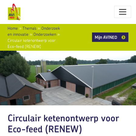
Home
»
Thema’s
»
Onderzoek
en innovatie
»
Onderzoeken
»
Mijn AVINED
Circulair ketenontwerp voor
Eco-feed (RENEW)
Circulair ketenontwerp voor
Eco-feed (RENEW)