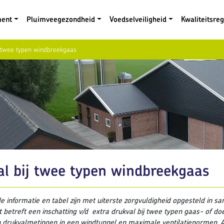
ment
Pluimveegezondheid
Voedselveiligheid
Kwaliteitsre
j twee typen windbreekgaas
al bij twee typen windbreekgaas
 informatie en tabel zijn met uiterste zorgvuldigheid opgesteld in
 betreft een inschatting v/d extra drukval bij twee typen gaas- of doek
 drukvalmetingen in een windtunnel en maximale ventilatienormen. 