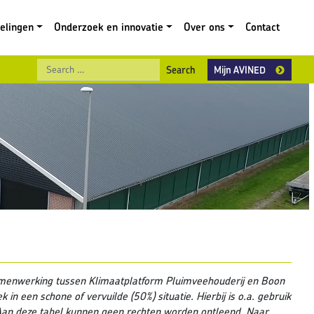
gelingen
Onderzoek en innovatie
Over ons
Contact
Search
Mijn AVINED
 samenwerking tussen Klimaatplatform Pluimveehouderij en Boon
 in een schone of vervuilde (50%) situatie. Hierbij is o.a. gebruik
Aan deze tabel kunnen
geen
rechten worden ontleend. Naar