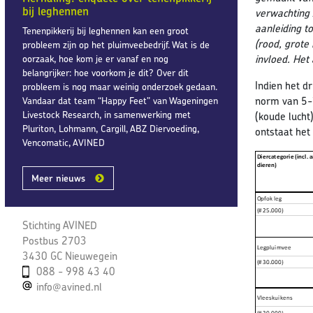
bij leghennen
verwachting 
aanleiding t
Tenenpikkerij bij leghennen kan een groot
(rood, grote
probleem zijn op het pluimveebedrijf. Wat is de
invloed. Het
oorzaak, hoe kom je er vanaf en nog
belangrijker: hoe voorkom je dit? Over dit
Indien het d
probleem is nog maar weinig onderzoek gedaan.
norm van 5-7
Vandaar dat team “Happy Feet” van Wageningen
Livestock Research, in samenwerking met
(koude lucht
Pluriton, Lohmann, Cargill, ABZ Diervoeding,
ontstaat het 
Vencomatic, AVINED
Meer nieuws
Stichting AVINED
Postbus 2703
3430 GC Nieuwegein
088 - 998 43 40
info@avined.nl