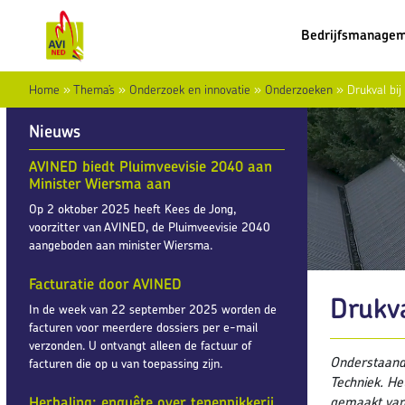
Bedrijfsmanage
Home
»
Thema’s
»
Onderzoek en innovatie
»
Onderzoeken
»
Drukval bi
Nieuws
AVINED biedt Pluimveevisie 2040 aan
Minister Wiersma aan
Op 2 oktober 2025 heeft Kees de Jong,
voorzitter van AVINED, de Pluimveevisie 2040
aangeboden aan minister Wiersma.
Facturatie door AVINED
Drukv
In de week van 22 september 2025 worden de
facturen voor meerdere dossiers per e-mail
verzonden. U ontvangt alleen de factuur of
Onderstaande
facturen die op u van toepassing zijn.
Techniek. Het
Herhaling: enquête over tenenpikkerij
gemaakt van