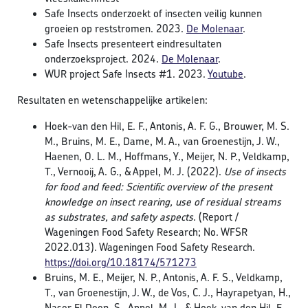
Safe Insects onderzoekt of insecten veilig kunnen
groeien op reststromen. 2023.
De Molenaar
.
Safe Insects presenteert eindresultaten
onderzoeksproject. 2024.
De Molenaar
.
WUR project Safe Insects #1. 2023.
Youtube
.
Resultaten en wetenschappelijke artikelen:
Hoek-van den Hil, E. F., Antonis, A. F. G., Brouwer, M. S.
M., Bruins, M. E., Dame, M. A., van Groenestijn, J. W.,
Haenen, O. L. M., Hoffmans, Y., Meijer, N. P., Veldkamp,
T., Vernooij, A. G., & Appel, M. J. (2022).
Use of insects
for food and feed: Scientific overview of the present
knowledge on insect rearing, use of residual streams
as substrates, and safety aspects
. (Report /
Wageningen Food Safety Research; No. WFSR
2022.013). Wageningen Food Safety Research.
https://doi.org/10.18174/571273
Bruins, M. E., Meijer, N. P., Antonis, A. F. S., Veldkamp,
T., van Groenestijn, J. W., de Vos, C. J., Hayrapetyan, H.,
Naser El Deen, S., Appel, M. J., & Hoek-van den Hil, E.