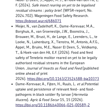
F. (2024).
Safe insect rearing on yet to be legalised
residual streams : policy brief
. (WFSR-report; No.
2024.702). Wageningen Food Safety Research.
https://edepot.wur.nl/686071
Meijer, N., van Zadelhoff, K., Dame-Korevaar, M.A.,
Borghuis, A., van Groenestijn, J.W., Boonstra, J.,
Brouwer, M., Brust, H., de Lange, E., Leenders, L., te
Loeke, N., Luinenburg, X., Tienstra, M., Antonis, A.F.G.,
Appel, M., Bruins, M.E., Naser El Deen, S., Veldkamp,
T., & Hoek-van den Hil, E.F. (2026). Food and feed
safety of Tenebrio molitor reared on yet to be legally
authorised residual streams in the European
Union.
Journal of Insects as Food and Feed
(published
online ahead of print
2026).
https://doi.org/10.1163/23524588-bja10373
Dame-Korevaar, A., Fijten, H., Ruuls, L.
et al.
Potential
uptake and persistence of relevant feed- and food-
pathogens in black soldier fly larvae (
Hermetia
illucens
).
Agric & Food Secur
15, 15 (2026).
https://doi.org/10.1186/s40066-025-00589-2