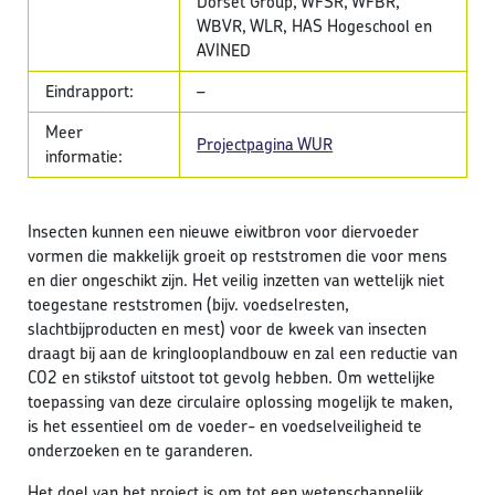
Dorset Group, WFSR, WFBR,
WBVR, WLR, HAS Hogeschool en
AVINED
Eindrapport:
–
Meer
Projectpagina WUR
informatie:
Insecten kunnen een nieuwe eiwitbron voor diervoeder
vormen die makkelijk groeit op reststromen die voor mens
en dier ongeschikt zijn. Het veilig inzetten van wettelijk niet
toegestane reststromen (bijv. voedselresten,
slachtbijproducten en mest) voor de kweek van insecten
draagt bij aan de kringlooplandbouw en zal een reductie van
CO2 en stikstof uitstoot tot gevolg hebben. Om wettelijke
toepassing van deze circulaire oplossing mogelijk te maken,
is het essentieel om de voeder- en voedselveiligheid te
onderzoeken en te garanderen.
Het doel van het project is om tot een wetenschappelijk