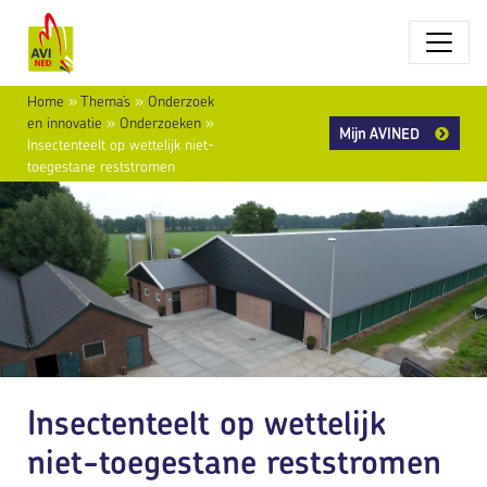
Home
»
Thema’s
»
Onderzoek
en innovatie
»
Onderzoeken
»
Mijn AVINED
Insectenteelt op wettelijk niet-
toegestane reststromen
Insectenteelt op wettelijk
niet-toegestane reststromen