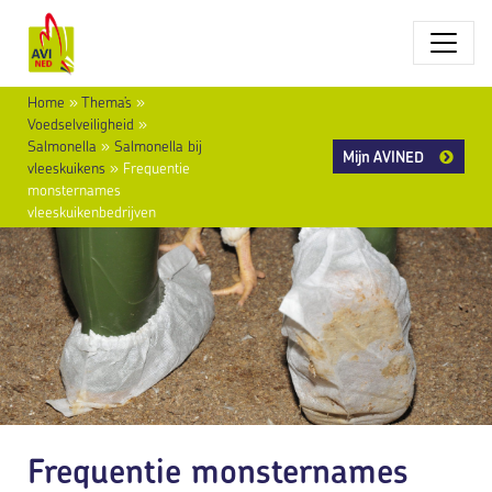
Home
»
Thema’s
»
Voedselveiligheid
»
Salmonella
»
Salmonella bij
Mijn AVINED
vleeskuikens
»
Frequentie
monsternames
vleeskuikenbedrijven
Frequentie monsternames