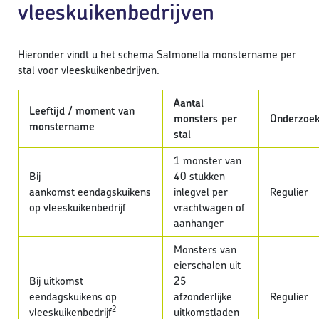
vleeskuikenbedrijven
Hieronder vindt u het schema Salmonella monstername per
stal voor vleeskuikenbedrijven.
Aantal
Leeftijd / moment van
monsters per
Onderzo
monstername
stal
1 monster van
Bij
40 stukken
aankomst eendagskuikens
inlegvel per
Regulier
op vleeskuikenbedrijf
vrachtwagen of
aanhanger
Monsters van
eierschalen uit
Bij uitkomst
25
eendagskuikens op
afzonderlijke
Regulier
2
vleeskuikenbedrijf
uitkomstladen