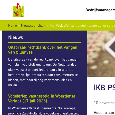
Bedrijfsmanage
Home
»
Nieuwsberichten
»
IKB PSB: Wat kunt u doen tegen de versprei
Nieuws
Uitspraak rechtbank over het vangen
van pluimvee
De uitspraak van de rechtbank over het vangen
van pluimvee stelt ons teleur. De Nederlandse
pluimveesector doet iedere dag zijn uiterste
best om veilige producten aan consumenten te
bieden, met daarbij oog voor mens, dier en
IKB PS
milieu.
Vogelgriep vastgesteld in Woerdense
Verlaat (17 juli 2026)
10 novembe
In Woerdense Verlaat (gemeente Nieuwkoop),
Houdt u aan 
provincie Zuid-Holland, is vogelgriep vastgesteld