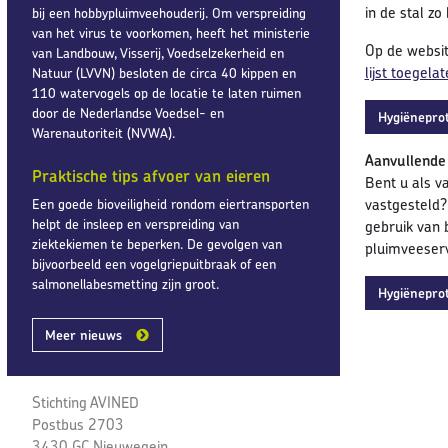
in de stal z
bij een hobbypluimveehouderij. Om verspreiding
van het virus te voorkomen, heeft het ministerie
Op de websit
van Landbouw, Visserij, Voedselzekerheid en
lijst toegel
Natuur (LVVN) besloten de circa 40 kippen en
110 watervogels op de locatie te laten ruimen
door de Nederlandse Voedsel- en
Hygiëneprot
Warenautoriteit (NVWA).
Aanvullende
Praktische tips afvoer van eieren
Bent u als v
vastgesteld?
Een goede bioveiligheid rondom eiertransporten
helpt de insleep en verspreiding van
gebruik van 
ziektekiemen te beperken. De gevolgen van
pluimveeserv
bijvoorbeeld een vogelgriepuitbraak of een
salmonellabesmetting zijn groot.
Hygiëneprot
Meer nieuws
Stichting AVINED
Postbus 2703
3430 GC Nieuwegein