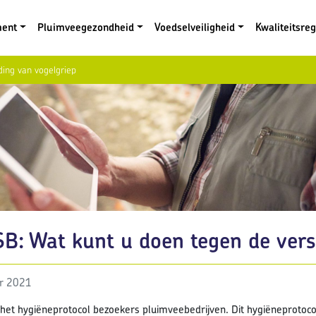
ment
Pluimveegezondheid
Voedselveiligheid
Kwaliteitsre
ding van vogelgriep
B: Wat kunt u doen tegen de vers
r 2021
het hygiëneprotocol bezoekers pluimveebedrijven. Dit hygiëneprotoc