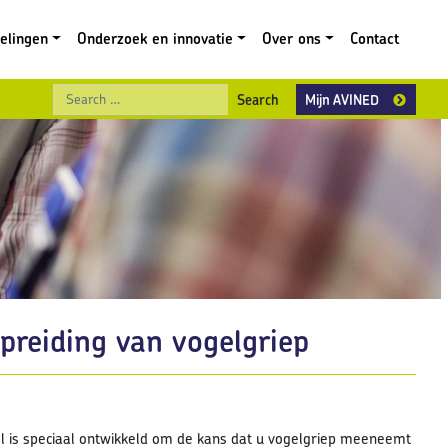
gelingen
Onderzoek en innovatie
Over ons
Contact
Search
Mijn AVINED
preiding van vogelgriep
ol is speciaal ontwikkeld om de kans dat u vogelgriep meeneemt