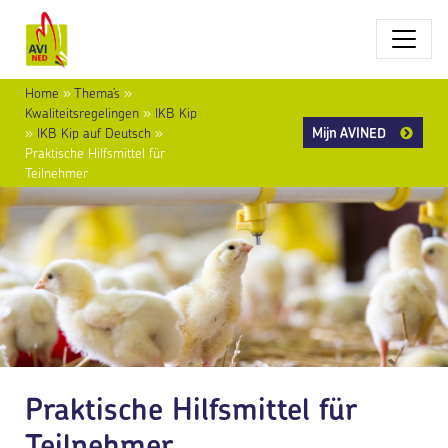
Home
»
Thema’s
»
Kwaliteitsregelingen
»
IKB Kip
Mijn AVINED
»
IKB Kip auf Deutsch
»
Praktische Hilfsmittel für
Teilnehmer
Praktische Hilfsmittel für
Teilnehmer