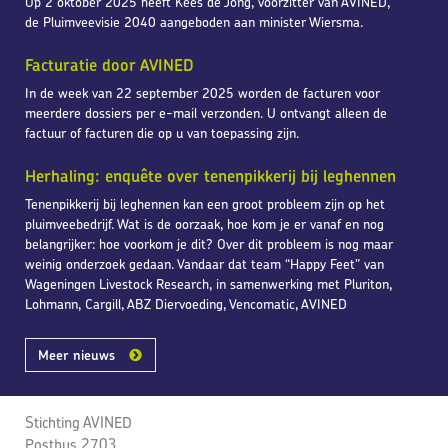
Op 2 oktober 2025 heeft Kees de Jong, voorzitter van AVINED,
de Pluimveevisie 2040 aangeboden aan minister Wiersma.
Facturatie door AVINED
In de week van 22 september 2025 worden de facturen voor
meerdere dossiers per e-mail verzonden. U ontvangt alleen de
factuur of facturen die op u van toepassing zijn.
Herhaling: enquête over tenenpikkerij bij leghennen
Tenenpikkerij bij leghennen kan een groot probleem zijn op het
pluimveebedrijf. Wat is de oorzaak, hoe kom je er vanaf en nog
belangrijker: hoe voorkom je dit? Over dit probleem is nog maar
weinig onderzoek gedaan. Vandaar dat team “Happy Feet” van
Wageningen Livestock Research, in samenwerking met Pluriton,
Lohmann, Cargill, ABZ Diervoeding, Vencomatic, AVINED
Meer nieuws
Stichting AVINED
Postbus 2703