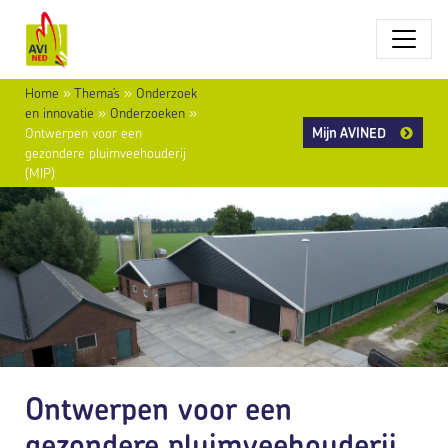
Home
»
Thema’s
»
Onderzoek
en innovatie
»
Onderzoeken
»
Mijn AVINED
Ontwerpen voor een
gezondere pluimveehouderij
(MIP)
Ontwerpen voor een
gezondere pluimveehouderij