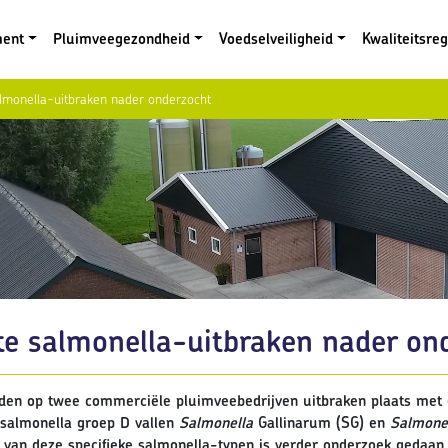
ment
Pluimveegezondheid
Voedselveiligheid
Kwaliteitsre
lmonella-uitbraken nader onderzocht
te salmonella-uitbraken nader on
den op twee commerciële pluimveebedrijven uitbraken plaats met e
 salmonella groep D vallen
Salmonella
Gallinarum (SG) en
Salmone
 van deze specifieke salmonella-typen is verder onderzoek gedaan