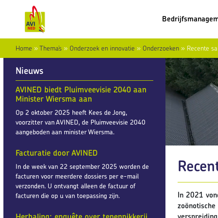
Bedrijfsmanage
Home
»
Thema’s
»
Onderzoek en innovatie
»
Onderzoeken
»
Recente sa
Nieuws
AVINED biedt Pluimveevisie 2040 aan
Minister Wiersma aan
Op 2 oktober 2025 heeft Kees de Jong,
voorzitter van AVINED, de Pluimveevisie 2040
aangeboden aan minister Wiersma.
Facturatie door AVINED
Recen
In de week van 22 september 2025 worden de
facturen voor meerdere dossiers per e-mail
verzonden. U ontvangt alleen de factuur of
In 2021 von
facturen die op u van toepassing zijn.
zoönotische
Herhaling: enquête over tenenpikkerij
verspreiding