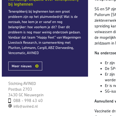
bij leghennen
SG en SP zij
Tenenpikkerij bij leghennen kan een groot
Pullorum (SP
probleem zijn op het pluimveebedrijf. Wat is de
ziekteverwek
oorzaak, hoe kom je er vanaf en nog
spreiding ka
belangrijker: hoe voorkom je dit? Over dit
volwassen di
probleem is nog maar weinig onderzoek gedaan.
de mogelijkh
Vandaar dat team “Happy Feet” van Wageningen
Livestock Research, in samenwerking met
zeldzaam in N
Pluriton, Lohmann, Cargill, ABZ Diervoeding,
Na onderzoek
Vencomatic, AVINED
Er zij
Meer nieuws
De SP-
Er zij
worden
Stichting AVINED
Er is 
Postbus 2703
SG-iso
3430 GC Nieuwegein
088 - 998 43 40
Aanvullend w
info@avined.nl
Vaccinatie d