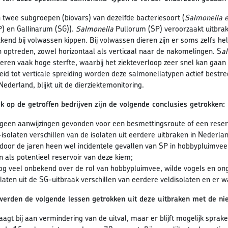
n twee subgroepen (biovars) van dezelfde bacteriesoort (
Salmonella e
) en Gallinarum (SG)).
Salmonella
Pullorum (SP) veroorzaakt uitbrak
kend bij volwassen kippen. Bij volwassen dieren zijn er soms zelfs 
n optreden, zowel horizontaal als verticaal naar de nakomelingen. S
a
eren vaak hoge sterfte, waarbij het ziekteverloop zeer snel kan gaan 
eid tot verticale spreiding worden deze salmonellatypen actief bestr
ederland, blijkt uit de dierziektemonitoring.
 op de getroffen bedrijven zijn de volgende conclusies getrokken:
n geen aanwijzingen gevonden voor een besmettingsroute of een reserv
isolaten verschillen van de isolaten uit eerdere uitbraken in Nederla
n door de jaren heen wel incidentele gevallen van SP in hobbypluimv
 als potentieel reservoir van deze kiem;
nog veel onbekend over de rol van hobbypluimvee, wilde vogels en ong
laten uit de SG-uitbraak verschillen van eerdere veldisolaten en e
erden de volgende lessen getrokken uit deze uitbraken met de nie
raagt bij aan vermindering van de uitval, maar er blijft mogelijk spra