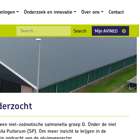
gelingen
Onderzoek en innovatie
Over ons
Contact
Search
Mijn AVINED
derzocht
en niet-zoönotische salmonella groep D. Onder de niet
lla
Pullorum (SP). Om meer inzicht te krijgen in de
 in opdracht van de pluimveesector.