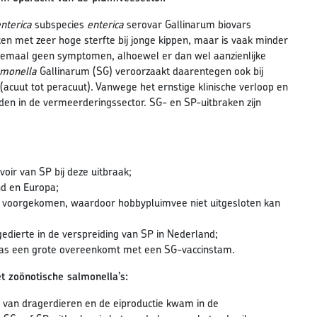
nterica
subspecies
enterica
serovar Gallinarum biovars
en met zeer hoge sterfte bij jonge kippen, maar is vaak minder
helemaal geen symptomen, alhoewel er dan wel aanzienlijke
lmonella
Gallinarum (SG) veroorzaakt daarentegen ook bij
(acuut tot peracuut). Vanwege het ernstige klinische verloop en
eden in de vermeerderingssector. SG- en SP-uitbraken zijn
oir van SP bij deze uitbraak;
nd en Europa;
ee voorgekomen, waardoor hobbypluimvee niet uitgesloten kan
edierte in de verspreiding van SP in Nederland;
r was een grote overeenkomt met een SG-vaccinstam.
t zoönotische salmonella’s:
ke van dragerdieren en de eiproductie kwam in de