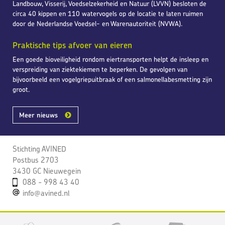
Landbouw, Visserij, Voedselzekerheid en Natuur (LVVN) besloten de
circa 40 kippen en 110 watervogels op de locatie te laten ruimen
door de Nederlandse Voedsel- en Warenautoriteit (NVWA).
Praktische tips afvoer van eieren
Een goede bioveiligheid rondom eiertransporten helpt de insleep en
verspreiding van ziektekiemen te beperken. De gevolgen van
bijvoorbeeld een vogelgriepuitbraak of een salmonellabesmetting zijn
groot.
Meer nieuws
Stichting AVINED
Postbus 2703
3430 GC Nieuwegein
088 - 998 43 40
info@avined.nl