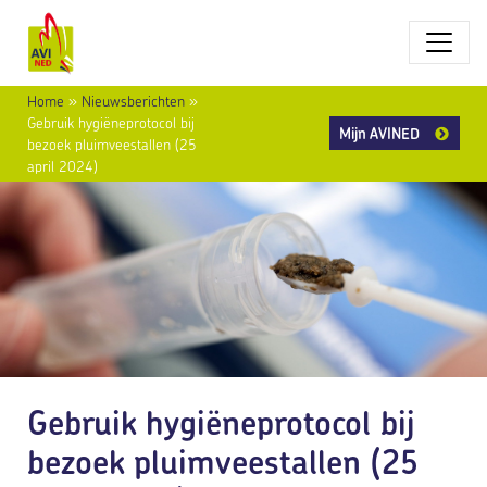
Home
»
Nieuwsberichten
»
Gebruik hygiëneprotocol bij
Mijn AVINED
bezoek pluimveestallen (25
april 2024)
Gebruik hygiëneprotocol bij
bezoek pluimveestallen (25