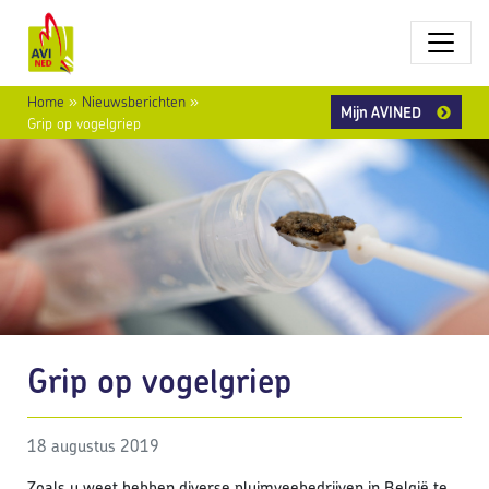
Home
»
Nieuwsberichten
»
Mijn AVINED
Grip op vogelgriep
Grip op vogelgriep
18 augustus 2019
Zoals u weet hebben diverse pluimveebedrijven in België te