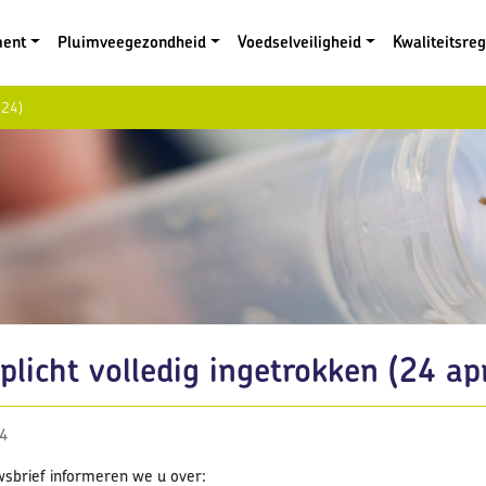
ment
Pluimveegezondheid
Voedselveiligheid
Kwaliteitsre
024)
licht volledig ingetrokken (24 ap
24
wsbrief informeren we u over: