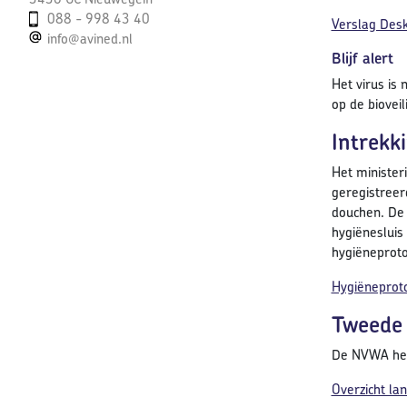
088 - 998 43 40
Verslag Desk
info@avined.nl
Blijf alert
Het virus is
op de biovei
Intrekk
Het minister
geregistreer
douchen. De 
hygiënesluis
hygiëneproto
Hygiëneproto
Tweede 
De NVWA hee
Overzicht la