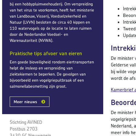
bij een hobbypluimveehouderij. Om verspreiding
Intrek
van het virus te voorkomen, heeft het ministerie
Beoord
van Landbouw, Visserij, Voedselzekerheid en
Intrek
Natuur (LVVN) besloten de circa 40 kippen en
110 watervogels op de locatie te laten ruimen
Tweede
door de Nederlandse Voedsel- en
Update
Warenautoriteit (NVWA).
Intrekk
Praktische tips afvoer van eieren
De minister 
Een goede bioveiligheid rondom eiertransporten
Gelderse val
helpt de insleep en verspreiding van
bij wilde vo
ziektekiemen te beperken. De gevolgen van
wordt de afs
bijvoorbeeld een vogelgriepuitbraak of een
salmonellabesmetting zijn groot.
Kamerbrief a
Beoorde
Meer nieuws
De minister 
vogelgriepsi
Stichting AVINED
Nederland, al
Postbus 2703
meer info he
3430 GC Nieuwegein