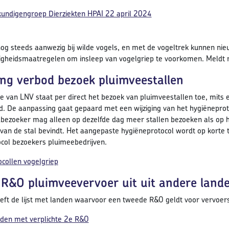
undigengroep Dierziekten HPAI 22 april 2024
 nog steeds aanwezig bij wilde vogels, en met de vogeltrek kunnen nie
ligheidsmaatregelen om insleep van vogelgriep te voorkomen. Meldt m
ing verbod bezoek pluimveestallen
ie van LNV staat per direct het bezoek van pluimveestallen toe, mits
d. De aanpassing gaat gepaard met een wijziging van het hygiëneproto
bezoeker mag alleen op dezelfde dag meer stallen bezoeken als op he
 van de stal bevindt. Het aangepaste hygiëneprotocol wordt op korte 
col bezoekers pluimeebedrijven.
collen vogelgriep
R&O pluimveevervoer uit uit andere land
ft de lijst met landen waarvoor een tweede R&O geldt voor vervoer
nden met verplichte 2e R&O