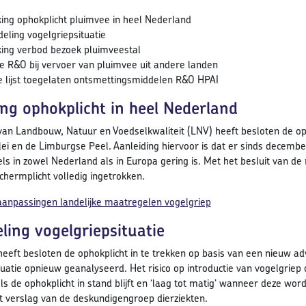
king ophokplicht pluimvee in heel Nederland
eling vogelgriepsituatie
king verbod bezoek pluimveestal
 R&O bij vervoer van pluimvee uit andere landen
 lijst toegelaten ontsmettingsmiddelen R&O HPAI
ing ophokplicht in heel Nederland
van Landbouw, Natuur en Voedselkwaliteit (LNV) heeft besloten de oph
lei en de Limburgse Peel. Aanleiding hiervoor is dat er sinds decemb
gels in zowel Nederland als in Europa gering is. Met het besluit van d
chermplicht volledig ingetrokken.
anpassingen landelijke maatregelen vogelgriep
ling vogelgriepsituatie
heeft besloten de ophokplicht in te trekken op basis van een nieuw 
tuatie opnieuw geanalyseerd. Het risico op introductie van vogelgriep 
s de ophokplicht in stand blijft en ‘laag tot matig’ wanneer deze word
t verslag van de deskundigengroep dierziekten.