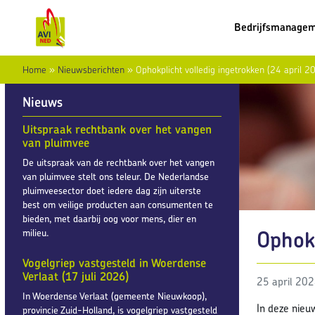
Bedrijfsmanage
Home
»
Nieuwsberichten
»
Ophokplicht volledig ingetrokken (24 april 2
Nieuws
Uitspraak rechtbank over het vangen
van pluimvee
De uitspraak van de rechtbank over het vangen
van pluimvee stelt ons teleur. De Nederlandse
pluimveesector doet iedere dag zijn uiterste
best om veilige producten aan consumenten te
bieden, met daarbij oog voor mens, dier en
Ophokp
milieu.
Vogelgriep vastgesteld in Woerdense
Verlaat (17 juli 2026)
25 april 20
In Woerdense Verlaat (gemeente Nieuwkoop),
In deze nieu
provincie Zuid-Holland, is vogelgriep vastgesteld