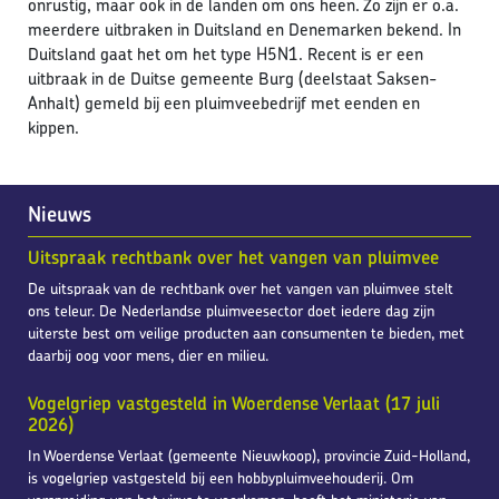
onrustig, maar ook in de landen om ons heen. Zo zijn er o.a.
meerdere uitbraken in Duitsland en Denemarken bekend. In
Duitsland gaat het om het type H5N1. Recent is er een
uitbraak in de Duitse gemeente Burg (deelstaat Saksen-
Anhalt) gemeld bij een pluimveebedrijf met eenden en
kippen.
Nieuws
Uitspraak rechtbank over het vangen van pluimvee
De uitspraak van de rechtbank over het vangen van pluimvee stelt
ons teleur. De Nederlandse pluimveesector doet iedere dag zijn
uiterste best om veilige producten aan consumenten te bieden, met
daarbij oog voor mens, dier en milieu.
Vogelgriep vastgesteld in Woerdense Verlaat (17 juli
2026)
In Woerdense Verlaat (gemeente Nieuwkoop), provincie Zuid-Holland,
is vogelgriep vastgesteld bij een hobbypluimveehouderij. Om