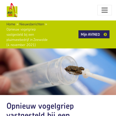
Home
»
Nieuwsberichten
»
Opnieuw vogelgriep
Mijn AVINED
vastgesteld bij een
pluimveebedrijf in Zeewolde
(4 november 2021)
Opnieuw vogelgriep
vastgesteld bij een