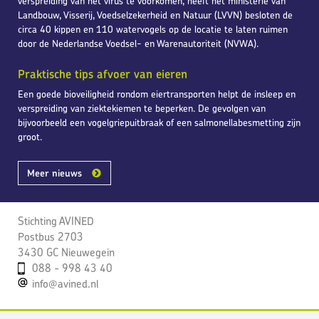
verspreiding van het virus te voorkomen, heeft het ministerie van
Landbouw, Visserij, Voedselzekerheid en Natuur (LVVN) besloten de
circa 40 kippen en 110 watervogels op de locatie te laten ruimen
door de Nederlandse Voedsel- en Warenautoriteit (NVWA).
Praktische tips afvoer van eieren
Een goede bioveiligheid rondom eiertransporten helpt de insleep en
verspreiding van ziektekiemen te beperken. De gevolgen van
bijvoorbeeld een vogelgriepuitbraak of een salmonellabesmetting zijn
groot.
Meer nieuws
Stichting AVINED
Postbus 2703
3430 GC Nieuwegein
088 - 998 43 40
info@avined.nl