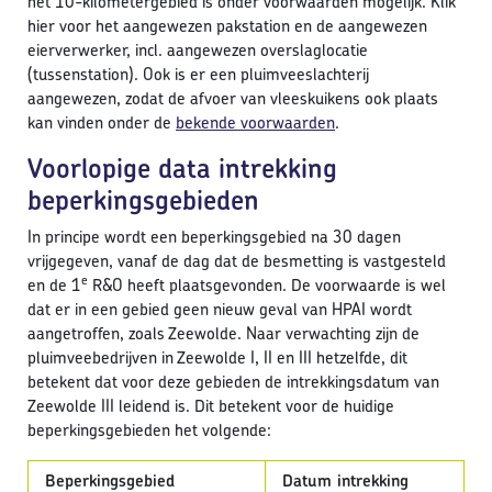
het 10-kilometergebied is onder voorwaarden mogelijk. Klik
hier voor het aangewezen pakstation en de aangewezen
eierverwerker, incl. aangewezen overslaglocatie
(tussenstation). Ook is er een pluimveeslachterij
aangewezen, zodat de afvoer van vleeskuikens ook plaats
kan vinden onder de
bekende voorwaarden
.
Voorlopige data intrekking
beperkingsgebieden
In principe wordt een beperkingsgebied na 30 dagen
vrijgegeven, vanaf de dag dat de besmetting is vastgesteld
e
en de 1
R&O heeft plaatsgevonden. De voorwaarde is wel
dat er in een gebied geen nieuw geval van HPAI wordt
aangetroffen, zoals Zeewolde. Naar verwachting zijn de
pluimveebedrijven in Zeewolde I, II en III hetzelfde, dit
betekent dat voor deze gebieden de intrekkingsdatum van
Zeewolde III leidend is. Dit betekent voor de huidige
beperkingsgebieden het volgende:
Beperkingsgebied
Datum intrekking